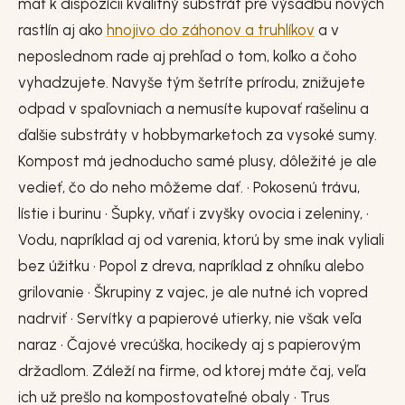
mať k dispozícii kvalitný substrát pre výsadbu nových
rastlín aj ako
hnojivo do záhonov a truhlíkov
a v
neposlednom rade aj prehľad o tom, koľko a čoho
vyhadzujete. Navyše tým šetríte prírodu, znižujete
odpad v spaľovniach a nemusíte kupovať rašelinu a
ďalšie substráty v hobbymarketoch za vysoké sumy.
Kompost má jednoducho samé plusy, dôležité je ale
vedieť, čo do neho môžeme dať. • Pokosenú trávu,
lístie i burinu • Šupky, vňať i zvyšky ovocia i zeleniny, •
Vodu, napríklad aj od varenia, ktorú by sme inak vyliali
bez úžitku • Popol z dreva, napríklad z ohníku alebo
grilovanie • Škrupiny z vajec, je ale nutné ich vopred
nadrviť • Servítky a papierové utierky, nie však veľa
naraz • Čajové vrecúška, hocikedy aj s papierovým
držadlom. Záleží na firme, od ktorej máte čaj, veľa
ich už prešlo na kompostovateľné obaly • Trus