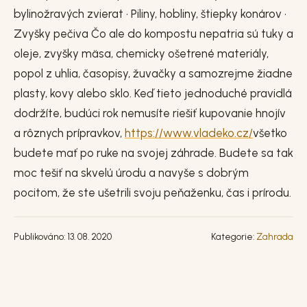
bylinožravých zvierat • Piliny, hobliny, štiepky konárov •
Zvyšky pečiva Čo ale do kompostu nepatria sú tuky a
oleje, zvyšky mäsa, chemicky ošetrené materiály,
popol z uhlia, časopisy, žuvačky a samozrejme žiadne
plasty, kovy alebo sklo. Keď tieto jednoduché pravidlá
dodržíte, budúci rok nemusíte riešiť kupovanie hnojív
a rôznych prípravkov,
https://www.vladeko.cz/
všetko
budete mať po ruke na svojej záhrade. Budete sa tak
moc tešiť na skvelú úrodu a navyše s dobrým
pocitom, že ste ušetrili svoju peňaženku, čas i prírodu.
Publikováno: 13. 08. 2020
Kategorie:
Zahrada