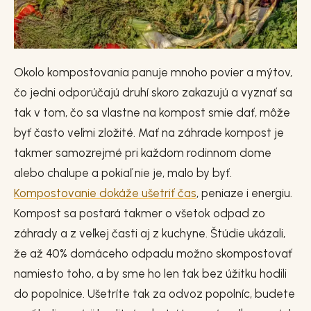
Okolo kompostovania panuje mnoho povier a mýtov,
čo jedni odporúčajú druhí skoro zakazujú a vyznať sa
tak v tom, čo sa vlastne na kompost smie dať, môže
byť často veľmi zložité. Mať na záhrade kompost je
takmer samozrejmé pri každom rodinnom dome
alebo chalupe a pokiaľ nie je, malo by byť.
Kompostovanie dokáže ušetriť čas
, peniaze i energiu.
Kompost sa postará takmer o všetok odpad zo
záhrady a z veľkej časti aj z kuchyne. Štúdie ukázali,
že až 40% domáceho odpadu možno skompostovať
namiesto toho, a by sme ho len tak bez úžitku hodili
do popolnice. Ušetríte tak za odvoz popolníc, budete