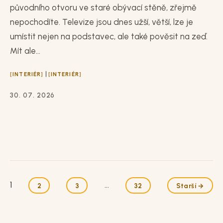
původního otvoru ve staré obývací stěně, zřejmě
nepochodíte. Televize jsou dnes užší, větší, lze je
umístit nejen na podstavec, ale také pověsit na zeď.
Mít ale...
|
INTERIÉR
INTERIÉR
30. 07. 2026
1
...
2
3
32
Starší →