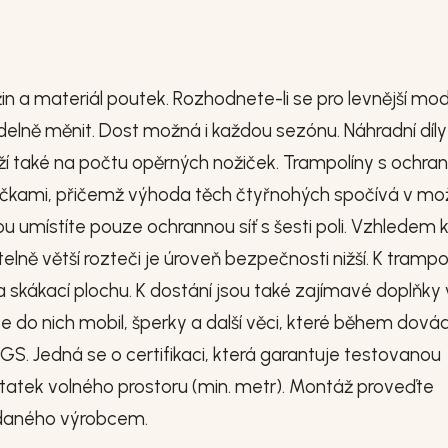
in a materiál poutek. Rozhodnete-li se pro levnější mod
delně měnit. Dost možná i každou sezónu. Náhradní díly
ží také na počtu opěrných nožiček. Trampolíny s ochra
ožičkami, přičemž výhoda těch čtyřnohých spočívá v mo
ou umístíte pouze ochrannou síť s šesti poli. Vzhledem 
lně větší rozteči je úroveň bezpečnosti nižší. K trampol
 skákací plochu. K dostání jsou také zajímavé doplňky 
e do nich mobil, šperky a další věci, které během dová
GS. Jedná se o certifikaci, která garantuje testovanou
tatek volného prostoru (min. metr). Montáž proveďte
odaného výrobcem.