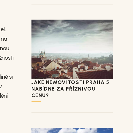
el,
 na
nnou
žnosti
k
íně si
JAKÉ NEMOVITOSTI PRAHA 5
v
NABÍDNE ZA PŘÍZNIVOU
CENU?
dění