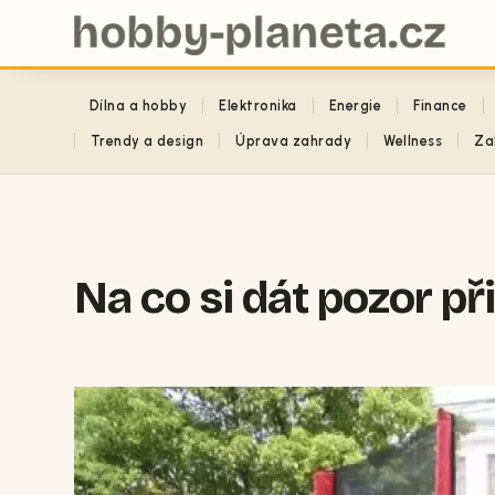
Dílna a hobby
Elektronika
Energie
Finance
Trendy a design
Úprava zahrady
Wellness
Za
Na co si dát pozor př