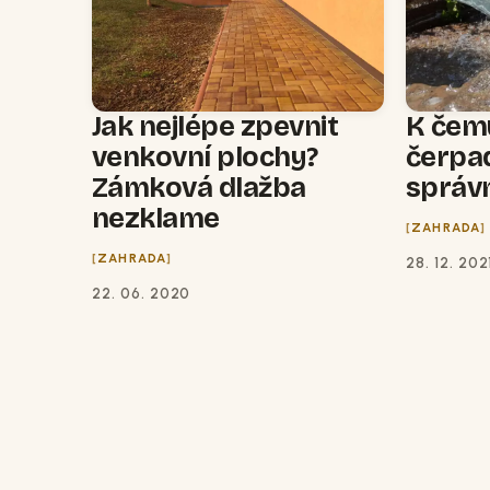
Jak nejlépe zpevnit
K čemu
venkovní plochy?
čerpad
Zámková dlažba
správ
nezklame
ZAHRADA
ZAHRADA
28. 12. 202
22. 06. 2020