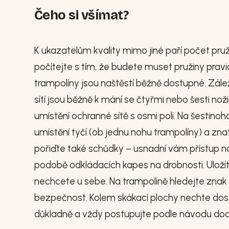
Čeho si všímat?
K ukazatelům kvality mimo jiné paří počet pruž
počítejte s tím, že budete muset pružiny pravi
trampolíny jsou naštěstí běžně dostupné. Zále
sítí jsou běžně k mání se čtyřmi nebo šesti n
umístění ochranné sítě s osmi poli. Na šestinoh
umístění tyčí (ob jednu nohu trampolíny) a znate
pořiďte také schůdky – usnadní vám přístup na
podobě odkládacích kapes na drobnosti. Uložít
nechcete u sebe. Na trampolíně hledejte znak 
bezpečnost. Kolem skákací plochy nechte dos
důkladně a vždy postupujte podle návodu d