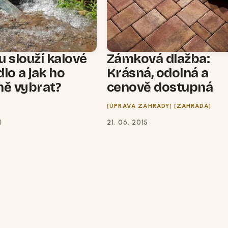
 slouží kalové
Zámková dlažba:
lo a jak ho
Krásná, odolná a
ně vybrat?
cenově dostupná
ÚPRAVA ZAHRADY
ZAHRADA
1
21. 06. 2015