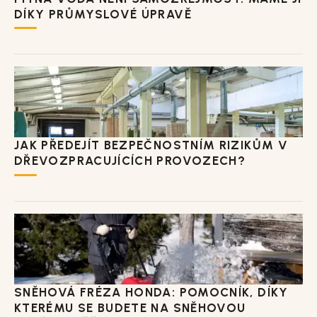
DÍKY PRŮMYSLOVÉ ÚPRAVĚ
JAK PŘEDEJÍT BEZPEČNOSTNÍM RIZIKŮM V
DŘEVOZPRACUJÍCÍCH PROVOZECH?
SNĚHOVÁ FRÉZA HONDA: POMOCNÍK, DÍKY
KTERÉMU SE BUDETE NA SNĚHOVOU