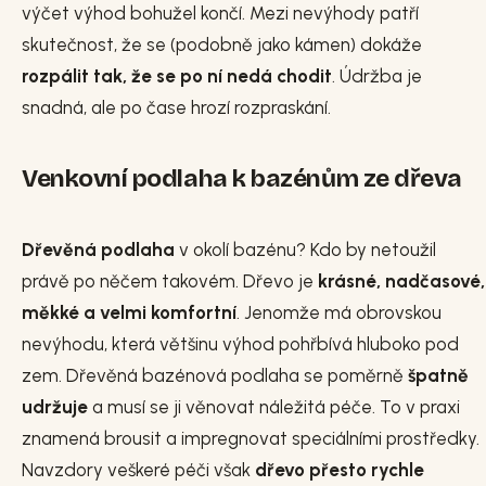
výčet výhod bohužel končí. Mezi nevýhody patří
skutečnost, že se (podobně jako kámen) dokáže
rozpálit tak, že se po ní nedá chodit
. Údržba je
snadná, ale po čase hrozí rozpraskání.
Venkovní podlaha k bazénům ze dřeva
Dřevěná podlaha
v okolí bazénu? Kdo by netoužil
právě po něčem takovém. Dřevo je
krásné, nadčasové,
měkké a velmi komfortní
. Jenomže má obrovskou
nevýhodu, která většinu výhod pohřbívá hluboko pod
zem. Dřevěná bazénová podlaha se poměrně
špatně
udržuje
a musí se ji věnovat náležitá péče. To v praxi
znamená brousit a impregnovat speciálními prostředky.
Navzdory veškeré péči však
dřevo přesto rychle