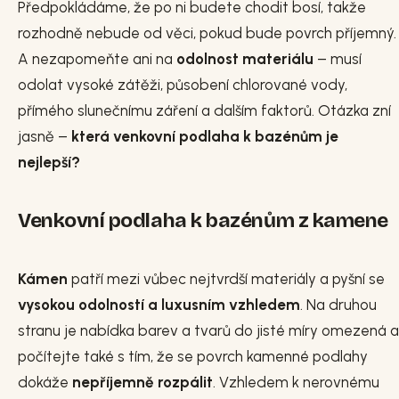
Předpokládáme, že po ni budete chodit bosí, takže
rozhodně nebude od věci, pokud bude povrch příjemný.
A nezapomeňte ani na
odolnost materiálu
– musí
odolat vysoké zátěži, působení chlorované vody,
přímého slunečnímu záření a dalším faktorů. Otázka zní
jasně –
která venkovní podlaha k bazénům je
nejlepší?
Venkovní podlaha k bazénům z kamene
Kámen
patří mezi vůbec nejtvrdší materiály a pyšní se
vysokou odolností a luxusním vzhledem
. Na druhou
stranu je nabídka barev a tvarů do jisté míry omezená a
počítejte také s tím, že se povrch kamenné podlahy
dokáže
nepříjemně rozpálit
. Vzhledem k nerovnému