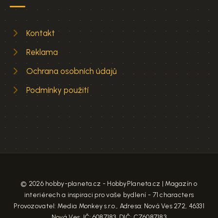
Kontakt
Reklama
Ochrana osobních údajů
Podmínky použití
© 2026 hobby-planeta.cz - HobbyPlaneta.cz | Magazín o
interiérech a inspiraci pro vaše bydlení - 71 characters
Provozovatel: Media Monkey s.r.o., Adresa: Nová Ves 272, 46331
Nová Ves, IČ: 6087183, DIČ: CZ6087183