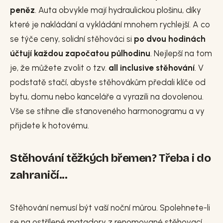
peněz
. Auta obvykle mají hydraulickou plošinu, díky
které je nakládání a vykládání mnohem rychlejší. A co
se týče ceny, solidní stěhováci si
po dvou hodinách
účtují každou započatou půlhodinu
. Nejlepší na tom
je, že můžete zvolit o tzv.
all inclusive stěhování
. V
podstatě stačí, abyste stěhovákům předali klíče od
bytu, domu nebo kanceláře a vyrazili na dovolenou.
Vše se stihne dle stanoveného harmonogramu a vy
přijdete k hotovému.
Stěhování těžkých břemen? Třeba i do
zahraničí...
Stěhování nemusí být vaší noční můrou. Spolehnete-li
se na ostřílené matadory z renomované stěhovací