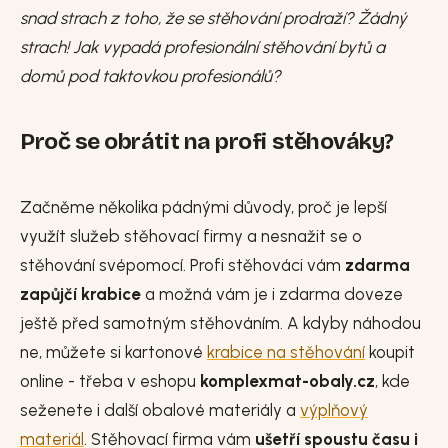
snad strach z toho, že se stěhování prodraží? Žádný
strach! Jak vypadá profesionální stěhování bytů a
domů pod taktovkou profesionálů?
Proč se obrátit na profi stěhováky?
Začněme několika pádnými důvody, proč je lepší
využít služeb stěhovací firmy a nesnažit se o
stěhování svépomocí. Profi stěhováci vám
zdarma
zapůjčí krabice
a možná vám je i zdarma doveze
ještě před samotným stěhováním. A kdyby náhodou
ne, můžete si kartonové
krabice na stěhování
koupit
online - třeba v eshopu
komplexmat-obaly.cz
, kde
seženete i další obalové materiály a
výplňový
materiál
. Stěhovací firma vám
ušetří spoustu času i