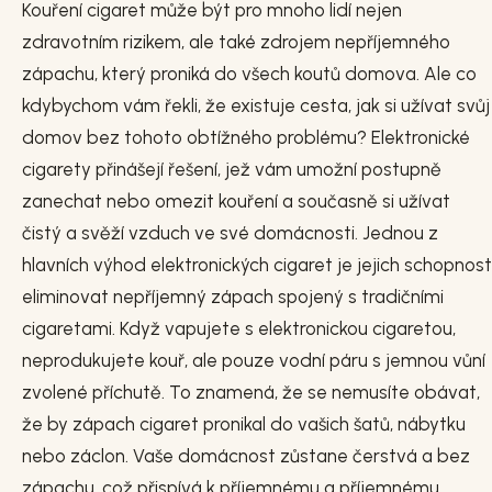
Kouření cigaret může být pro mnoho lidí nejen
zdravotním rizikem, ale také zdrojem nepříjemného
zápachu, který proniká do všech koutů domova. Ale co
kdybychom vám řekli, že existuje cesta, jak si užívat svůj
domov bez tohoto obtížného problému? Elektronické
cigarety přinášejí řešení, jež vám umožní postupně
zanechat nebo omezit kouření a současně si užívat
čistý a svěží vzduch ve své domácnosti. Jednou z
hlavních výhod elektronických cigaret je jejich schopnost
eliminovat nepříjemný zápach spojený s tradičními
cigaretami. Když vapujete s elektronickou cigaretou,
neprodukujete kouř, ale pouze vodní páru s jemnou vůní
zvolené příchutě. To znamená, že se nemusíte obávat,
že by zápach cigaret pronikal do vašich šatů, nábytku
nebo záclon. Vaše domácnost zůstane čerstvá a bez
zápachu, což přispívá k příjemnému a příjemnému