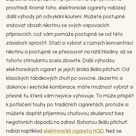
prostředí. Kromě toho, elektronické cigarety nabízejí
další výhody při odvykání kouření. Můžete postupně
snižovat obsah nikotinu ve svých vapovacích
přípravcích, což vám pomůže postupně se od této
závislosti oprostit. Stačí si vybrat z různých koncentrací
nikotinu a postupně se přesouvat na nižší hladiny, až se
tohoto stimulantu zcela zbavíte. Další výhodou
elektronických cigaret je jejich široká škála příchutí. Od
klasických tabákových chutí po ovocné, dezertní, a
dokonce i exotické kombinace, máte možnost vybrat si
přesně tu, která vám nejvíce vyhovuje. To může přispět
k potlačení touhy po tradičních cigaretách, protože si
můžete dopřát příjemnou chuťovou zkušenost bez
negativních dopadů na zdraví. Bohatou škálu příchutí
nabízí například
elektronická cigareta HQD
. Než se