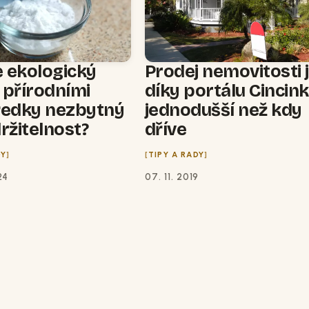
e ekologický
Prodej nemovitosti 
s přírodními
díky portálu Cincink
ředky nezbytný
jednodušší než kdy
ržitelnost?
dříve
DY
TIPY A RADY
24
07. 11. 2019