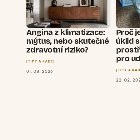
Angína z klimatizace:
Proč j
mýtus, nebo skutečné
úklid 
zdravotní riziko?
prost
pro ud
TIPY A RADY
TIPY A RA
01. 08. 2026
22. 02. 20