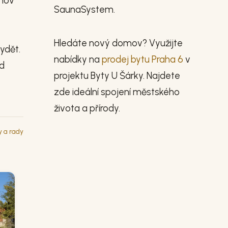
omov
SaunaSystem.
Hledáte nový domov? Využijte
ydět.
nabídky na
prodej bytu Praha 6
v
id
projektu Byty U Šárky. Najdete
zde ideální spojení městského
života a přírody.
y a rady