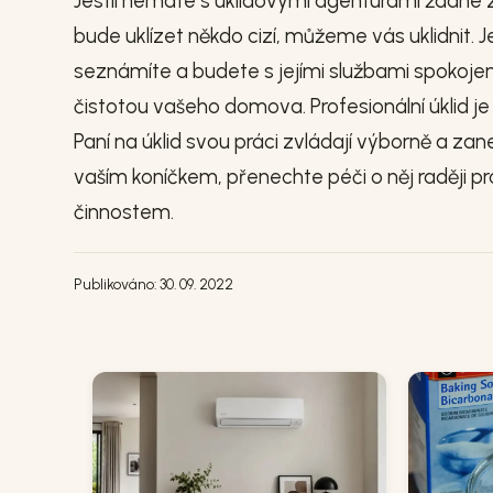
Jestli nemáte s úklidovými agenturami žádné 
bude uklízet někdo cizí, můžeme vás uklidnit. 
seznámíte a budete s jejími službami spokoje
čistotou vašeho domova. Profesionální úklid je
Paní na úklid svou práci zvládají výborně a za
vaším koníčkem, přenechte péči o něj raději 
činnostem.
Publikováno: 30. 09. 2022