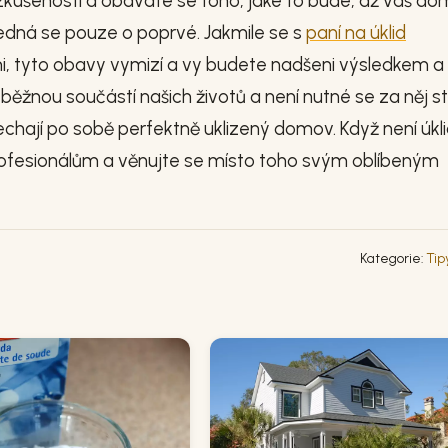
zkušenosti a obáváte se toho, jaké to bude, až váš d
Jedná se pouze o poprvé. Jakmile se s
paní na úklid
ni, tyto obavy vymizí a vy budete nadšeni výsledkem a
 běžnou součástí našich životů a není nutné se za něj st
nechají po sobě perfektně uklizený domov. Když není úkl
profesionálům a věnujte se místo toho svým oblíbeným
Kategorie:
Tip