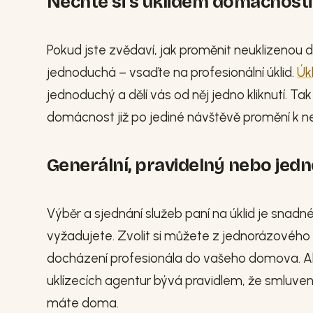
Nechte si s úklidem domácnost
Pokud jste zvědaví, jak proměnit neuklizenou 
jednoduchá – vsaďte na profesionální úklid.
Úk
jednoduchý a dělí vás od něj jedno kliknutí. Tak
domácnost již po jediné návštěvě promění k n
Generální, pravidelný nebo jed
Výběr a sjednání služeb paní na úklid je snadné
vyžadujete. Zvolit si můžete z jednorázového 
docházení profesionála do vašeho domova. Aler
uklízecích agentur bývá pravidlem, že smluven
máte doma.