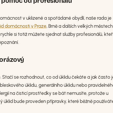
i pomoc od profesionálů
domácnost v uklizené a spořádané obydlí, naše rada je
lid domácnosti v Praze
, Brně a dalších velkých městech
 rychle si totiž můžete sjednat služby profesionálů, kteří
epoznání.
norázový
. Stačí se rozhodnout, co od úklidu čekáte a jak často j
bleskového úklidu, generálního úklidu nebo pravidelné
gií na čisticí prostředky se bát nemusíte, protože u
ý úklid bude proveden přípravky, které běžně používát