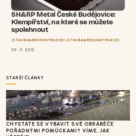
SH&RP Metal České Budějovice:
Klempířství, na které se můžete
spolehnout
STAVBA&REKONSTRUKCE
STAVBA&REKONSTRUKCE
09. 11. 2015
STARŠÍ ČLÁNKY
CHYSTÁTE SE VYBAVIT SVÉ OBRÁBĚČE
POŘÁDNÝMI POMŮCKAMI? VÍME, JAK