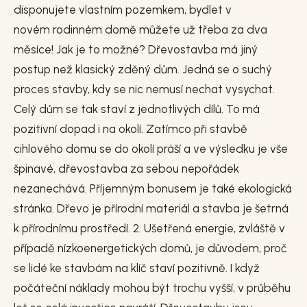
disponujete vlastním pozemkem, bydlet v
novém rodinném domě můžete už třeba za dva
měsíce! Jak je to možné? Dřevostavba má jiný
postup než klasický zděný dům. Jedná se o suchý
proces stavby, kdy se nic nemusí nechat vysychat.
Celý dům se tak staví z jednotlivých dílů. To má
pozitivní dopad i na okolí. Zatímco při stavbě
cihlového domu se do okolí práší a ve výsledku je vše
špinavé, dřevostavba za sebou nepořádek
nezanechává. Příjemným bonusem je také ekologická
stránka. Dřevo je přírodní materiál a stavba je šetrná
k přírodnímu prostředí. 2. Ušetřená energie, zvláště v
případě nízkoenergetických domů, je důvodem, proč
se lidé ke stavbám na klíč staví pozitivně. I když
počáteční náklady mohou být trochu vyšší, v průběhu