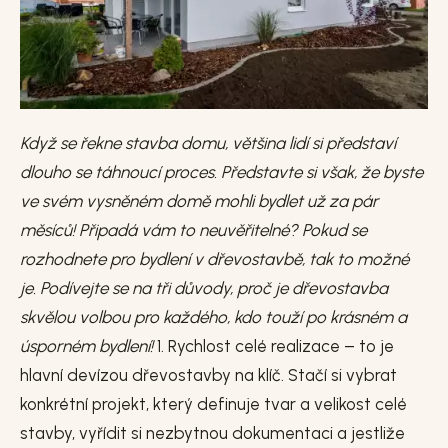
Když se řekne stavba domu, většina lidí si představí
dlouho se táhnoucí proces. Představte si však, že byste
ve svém vysněném domě mohli bydlet už za pár
měsíců! Připadá vám to neuvěřitelné? Pokud se
rozhodnete pro bydlení v dřevostavbě, tak to možné
je. Podívejte se na tři důvody, proč je dřevostavba
skvělou volbou pro každého, kdo touží po krásném a
úsporném bydlení!
1. Rychlost celé realizace – to je
hlavní devízou dřevostavby na klíč. Stačí si vybrat
konkrétní projekt, který definuje tvar a velikost celé
stavby, vyřídit si nezbytnou dokumentaci a jestliže