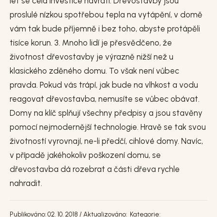
let se celá investice navrátí. Dřevostavby jsou
proslulé nízkou spotřebou tepla na vytápění, v domě
vám tak bude příjemně i bez toho, abyste protápěli
tisíce korun. 3. Mnoho lidí je přesvědčeno, že
životnost dřevostavby je výrazně nižší než u
klasického zděného domu. To však není vůbec
pravda. Pokud vás trápí, jak bude na vlhkost a vodu
reagovat dřevostavba, nemusíte se vůbec obávat.
Domy na klíč splňují všechny předpisy a jsou stavěny
pomocí nejmodernější technologie. Hravě se tak svou
životností vyrovnají, ne-li předčí, cihlové domy. Navíc,
v případě jakéhokoliv poškození domu, se
dřevostavba dá rozebrat a části dřeva rychle
nahradit.
Publikováno: 02. 10. 2018 / Aktualizováno:
Kategorie: