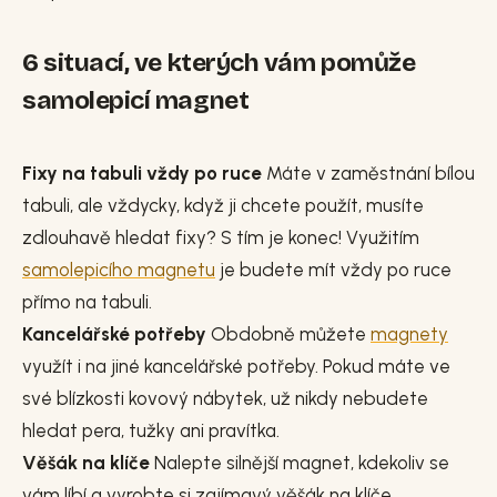
6 situací, ve kterých vám pomůže
samolepicí magnet
Fixy na tabuli vždy po ruce
Máte v zaměstnání bílou
tabuli, ale vždycky, když ji chcete použít, musíte
zdlouhavě hledat fixy? S tím je konec! Využitím
samolepicího magnetu
je budete mít vždy po ruce
přímo na tabuli.
Kancelářské potřeby
Obdobně můžete
magnety
využít i na jiné kancelářské potřeby. Pokud máte ve
své blízkosti kovový nábytek, už nikdy nebudete
hledat pera, tužky ani pravítka.
Věšák na klíče
Nalepte silnější magnet, kdekoliv se
vám líbí a vyrobte si zajímavý věšák na klíče.