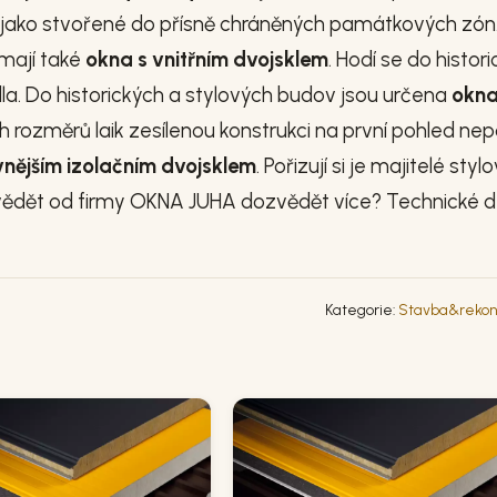
sou jako stvořené do přísně chráněných památkových zón
 mají také
okna s vnitřním dvojsklem
. Hodí se do histor
dla. Do historických a stylových budov jsou určena
okna
ch rozměrů laik zesílenou konstrukci na první pohled ne
 vnějším izolačním dvojsklem
. Pořizují si je majitelé styl
ědět od firmy OKNA JUHA dozvědět více? Technické de
Kategorie:
Stavba&rekon