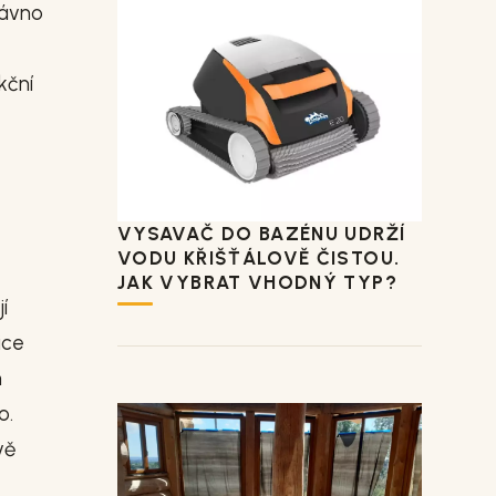
dávno
kční
VYSAVAČ DO BAZÉNU UDRŽÍ
VODU KŘIŠŤÁLOVĚ ČISTOU.
JAK VYBRAT VHODNÝ TYP?
í
ice
h
o.
vě