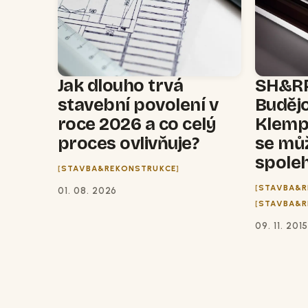
Jak dlouho trvá
SH&RP
stavební povolení v
Budějo
roce 2026 a co celý
Klempí
proces ovlivňuje?
se mů
spole
STAVBA&REKONSTRUKCE
STAVBA&R
01. 08. 2026
STAVBA&R
09. 11. 201