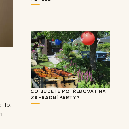
CO BUDETE POTŘEBOVAT NA
ZAHRADNÍ PÁRTY?
i to,
í