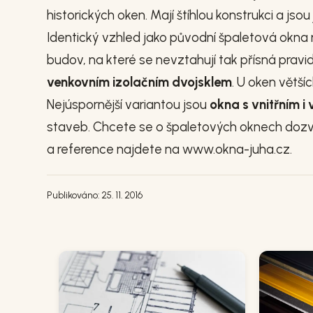
historických oken. Mají štíhlou konstrukci a j
Identický vzhled jako původní špaletová okna
budov, na které se nevztahují tak přísná pravi
venkovním izolačním dvojsklem
. U oken větší
Nejúspornější variantou jsou
okna s vnitřním i
staveb. Chcete se o špaletových oknech dozv
a reference najdete na www.okna-juha.cz.
Publikováno: 25. 11. 2016