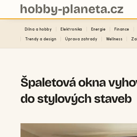
Dílna a hobby
Elektronika
Energie
Finance
Trendy a design
Úprava zahrady
Wellness
Za
Špaletová okna vyhov
do stylových staveb