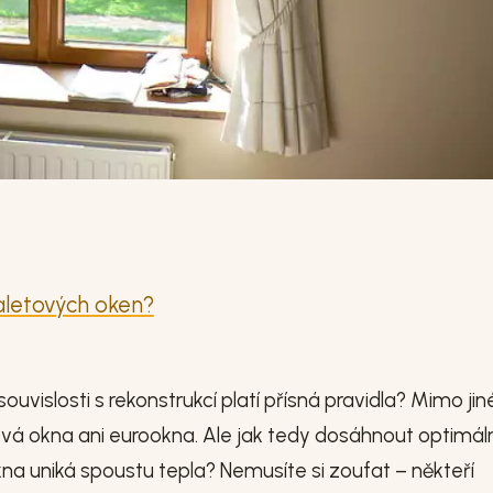
aletových oken?
ouvislosti s rekonstrukcí platí přísná pravidla? Mimo jiné 
vá okna ani eurookna. Ale jak tedy dosáhnout optimáln
na uniká spoustu tepla? Nemusíte si zoufat – někteří