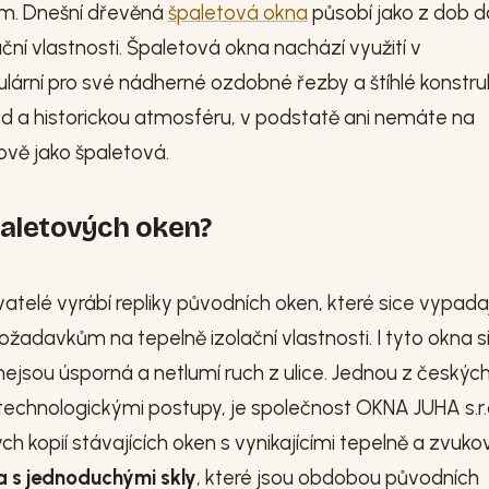
nům. Dnešní dřevěná
špaletová okna
působí jako z dob 
ační vlastnosti. Špaletová okna nachází využití v
lární pro své nádherné ozdobné řezby a štíhlé konstru
ed a historickou atmosféru, v podstatě ani nemáte na
ově jako špaletová.
paletových oken?
telé vyrábí repliky původních oken, které sice vypadaj
adavkům na tepelně izolační vlastnosti. I tyto okna s
jsou úsporná a netlumí ruch z ulice. Jednou z českýc
technologickými postupy, je společnost OKNA JUHA s.r.
 kopií stávajících oken s vynikajícími tepelně a zvuko
 s jednoduchými skly
, které jsou obdobou původních