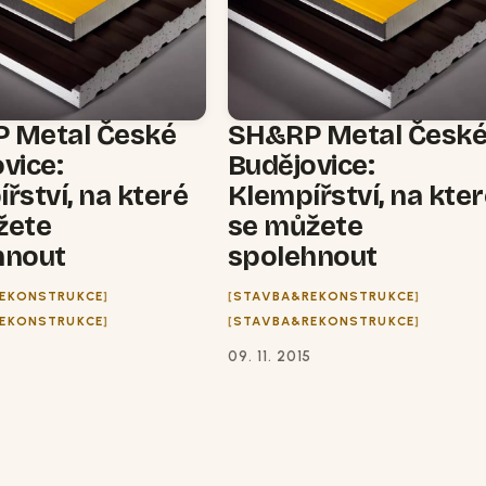
 Metal České
SH&RP Metal Česk
vice:
Budějovice:
řství, na které
Klempířství, na kte
žete
se můžete
hnout
spolehnout
EKONSTRUKCE
STAVBA&REKONSTRUKCE
EKONSTRUKCE
STAVBA&REKONSTRUKCE
5
09. 11. 2015