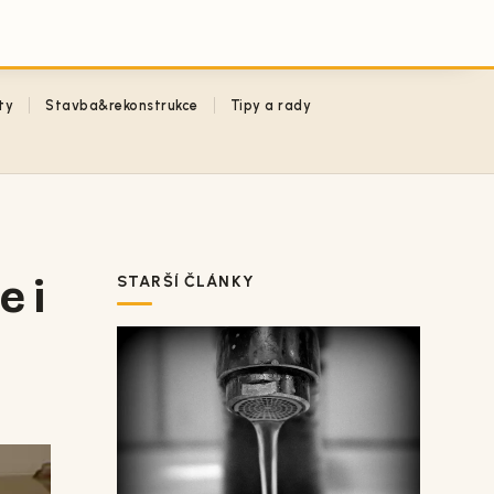
ty
Stavba&rekonstrukce
Tipy a rady
e i
STARŠÍ ČLÁNKY