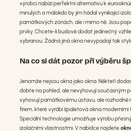
výrobci nabízí perfektní alternativu k eurook
minulých a málokdo by jim hádal vynikající izol
památkových zónách, ale i mimo ně. Jsou popu
prvky. Chcete-li budově dodat jedinečný vzhl
vybranou. Žádná jiná okna nevypadají tak styl
Na co si dát pozor při výběru š
Jenomže nejsou okna jako okna. Někteří dodava
dobře na pohled, ale nevyhovují současným pož
vyhovují památkovému ústavu, ale rozhodně ne
firem, které vyrábí špaletová okna moderními 
Speciální technologie umožňuje výrobu přesných
izolačními vlastnostmi. V nabídce najdete
okna