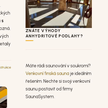
.
ických
 s
pozná.
ZNÁTE VÝHODY
ových
ANHYDRITOVÉ PODLAHY?
taily
Máte rádi saunování v soukromí?
strukce
Venkovní finská sauna
je ideálním
řešením. Nechte si svoji venkovní
saunu postavit od firmy
SaunaSystem.