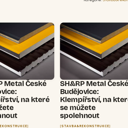
 Metal České
SH&RP Metal Česk
vice:
Budějovice:
řství, na které
Klempířství, na kte
žete
se můžete
hnout
spolehnout
EKONSTRUKCE
STAVBA&REKONSTRUKCE