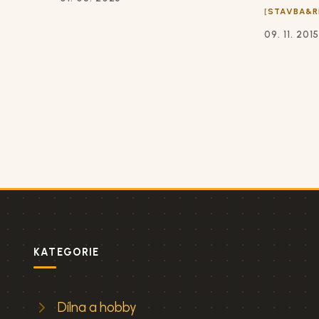
STAVBA&R
09. 11. 201
KATEGORIE
Dílna a hobby