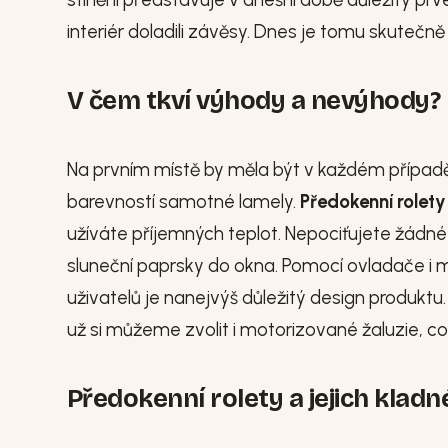
interiér doladili závěsy. Dnes je tomu skutečně 
V čem tkví výhody a nevýhody?
Na prvním místě by měla být v každém případě 
barevností samotné lamely.
Předokenní rolety
užíváte příjemných teplot. Nepociťujete žádné
sluneční paprsky do okna. Pomocí ovladače i m
uživatelů je nanejvýš důležitý design produktu
už si můžeme zvolit i motorizované žaluzie, co
Předokenní rolety a jejich kladn