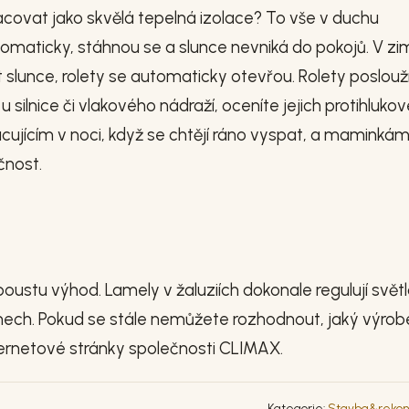
pracovat jako skvělá tepelná izolace? To vše v duchu
utomaticky, stáhnou se a slunce nevniká do pokojů. V zi
slunce, rolety se automaticky otevřou. Rolety poslouží
u silnice či vlakového nádraží, oceníte jejich protihluko
cujícím v noci, když se chtějí ráno vyspat, a maminká
nost.
oustu výhod. Lamely v žaluziích dokonale regulují světl
nech. Pokud se stále nemůžete rozhodnout, jaký výrob
ernetové stránky společnosti CLIMAX.
Kategorie:
Stavba&rekon