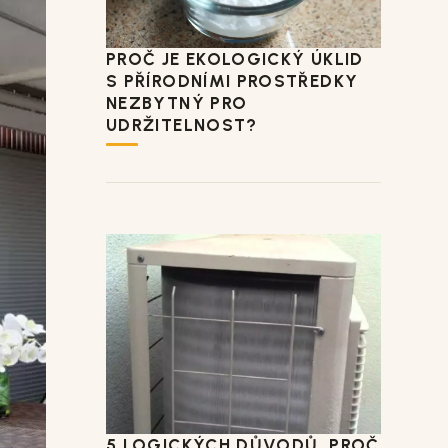
PROČ JE EKOLOGICKÝ ÚKLID
S PŘÍRODNÍMI PROSTŘEDKY
NEZBYTNÝ PRO
UDRŽITELNOST?
5 LOGICKÝCH DŮVODŮ, PROČ