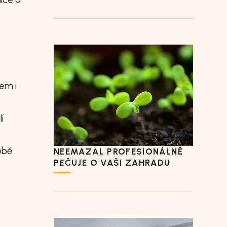
em i
í
obě
NEEMAZAL PROFESIONÁLNĚ
PEČUJE O VAŠI ZAHRADU