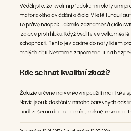
Věděli jste, že kvalitní předokenní rolety umí 
motorického ovládání a čidla. V létě fungují a
to právě naopak. Jakmile zaznamená čidlo svit 
izolace proti hluku. Když bydlíte ve velkoměstě, 
schopnosti. Tento jev padne do noty lidem pra
malých dětí. Nesmíme zapomenout na bezpeč
Kde sehnat kvalitní zboží?
Žaluzie určené na venkovní použití mají také sp
Navíc jsou k dostání v mnoha barevných odstí
padl vašemu domu na míru, mrkněte se na int
Publikováno: 30. 01. 2017 / Aktualizováno: 30. 07. 2026