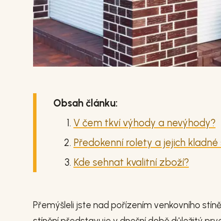
Obsah článku:
V čem tkví výhody a nevýhody?
Předokenní rolety a jejich kladné
Kde sehnat kvalitní zboží?
Přemýšleli jste nad pořízením venkovního stí
stínění představuje v dnešní době důležitý prv