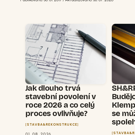
Jak dlouho trvá
SH&RP
stavební povolení v
Budějo
roce 2026 a co celý
Klempí
proces ovlivňuje?
se mů
spole
STAVBA&REKONSTRUKCE
STAVBA&R
01. 08. 2026