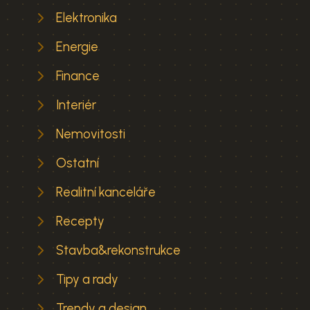
Elektronika
Energie
Finance
Interiér
Nemovitosti
Ostatní
Realitní kanceláře
Recepty
Stavba&rekonstrukce
Tipy a rady
Trendy a design