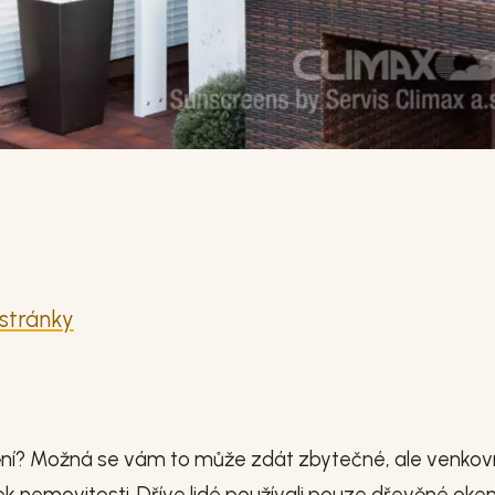
 stránky
nění? Možná se vám to může zdát zbytečné, ale venkov
ek nemovitosti. Dříve lidé používali pouze dřevěné oken