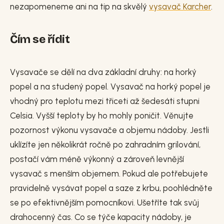
nezapomeneme ani na tip na skvělý
vysavač Karcher
.
Čím se řídit
Vysavače se dělí na dva základní druhy: na horký
popel a na studený popel. Vysavač na horký popel je
vhodný pro teplotu mezi třiceti až šedesáti stupni
Celsia. Vyšší teploty by ho mohly poničit. Věnujte
pozornost výkonu vysavače a objemu nádoby. Jestli
uklízíte jen několikrát ročně po zahradním grilování,
postačí vám méně výkonný a zároveň levnější
vysavač s menším objemem. Pokud ale potřebujete
pravidelně vysávat popel a saze z krbu, poohlédněte
se po efektivnějším pomocníkovi. Ušetříte tak svůj
drahocenný čas. Co se týče kapacity nádoby, je