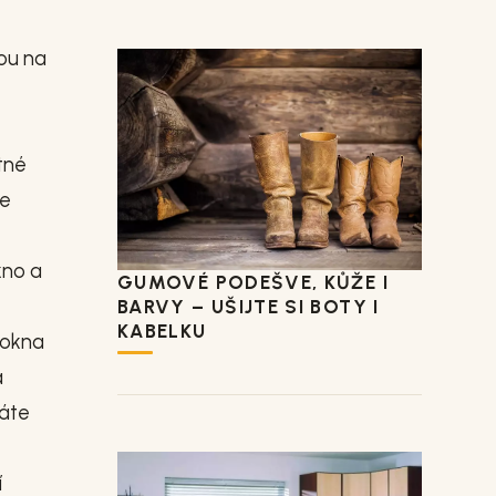
sou na
tné
ne
kno a
GUMOVÉ PODEŠVE, KŮŽE I
BARVY – UŠIJTE SI BOTY I
KABELKU
 okna
a
máte
í