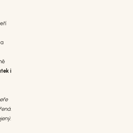
eří
 a
čně
tek i
veře
řená.
jený.