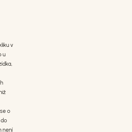
liku v
o u
ídka,
ch
niž
 se o
 do
m není