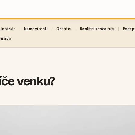
Interiér
Nemovitosti
Ostatní
Realitní kanceláře
Recep
hrada
íče venku?