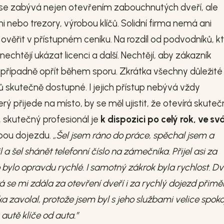
ma se zabývá nejen otevřením zabouchnutých dveří, ale
 nebo trezory, výrobou klíčů. Solidní firma nemá ani
věřit v přístupném ceníku. Na rozdíl od podvodníků, kt
, nechtějí ukázat licenci a další. Nechtějí, aby zákazník
l případně opřít během sporu. Zkrátka všechny důležité
skutečně dostupné. I jejich přístup nebývá vždy
terý přijede na místo, by se měl ujistit, že otevírá skute
, skutečný profesionál je
k dispozici po celý rok, ve svá
bou dojezdu.
„Šel jsem ráno do práce, spěchal jsem a
a šel shánět telefonní číslo na zámečníka. Přijel asi za
 bylo opravdu rychlé. I samotný zákrok byla rychlost. D
rá se mi zdála za otevření dveří i za rychlý dojezd přimě
 zavolal, protože jsem byl s jeho službami velice spoko
autě klíče od auta.”