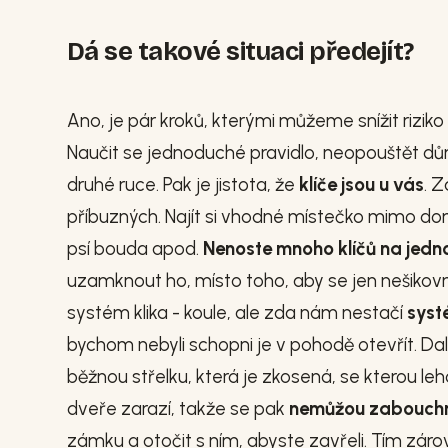
Dá se takové situaci předejít?
Ano, je pár kroků, kterými můžeme snížit rizik
Naučit se jednoduché pravidlo, neopouštět dům
druhé ruce. Pak je jistota, že
klíče jsou u vás
. Z
příbuzných. Najít si vhodné místečko mimo do
psí bouda apod.
Nenoste mnoho klíčů na jed
uzamknout ho, místo toho, aby se jen nešikov
systém klika - koule, ale zda nám nestačí
systé
bychom nebyli schopni je v pohodě otevřít. Dal
běžnou střelku, která je zkosená, se kterou le
dveře zarazí, takže se pak
nemůžou zabouch
zámku a otočit s ním, abyste zavřeli. Tím záro