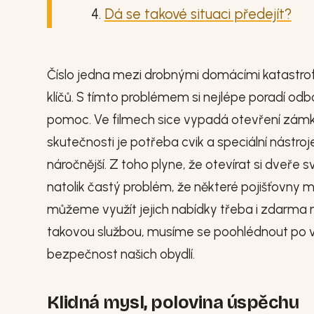
Dá se takové situaci předejít?
Číslo jedna mezi drobnými domácími katastro
klíčů. S tímto problémem si nejlépe poradí od
pomoc. Ve filmech sice vypadá otevření zámk
skutečnosti je potřeba cvik a speciální nástro
náročnější. Z toho plyne, že otevírat si dveř
natolik častý problém, že některé pojišťovny 
můžeme využít jejich nabídky třeba i zdarma
takovou službou, musíme se poohlédnout po vla
bezpečnost našich obydlí.
Klidná mysl, polovina úspěchu