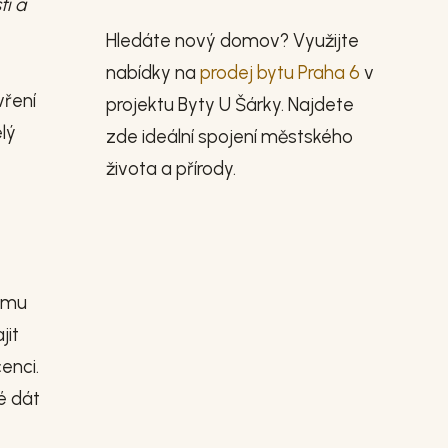
ti a
Hledáte nový domov? Využijte
nabídky na
prodej bytu Praha 6
v
vření
projektu Byty U Šárky. Najdete
lý
zde ideální spojení městského
života a přírody.
e mu
jit
enci.
é dát