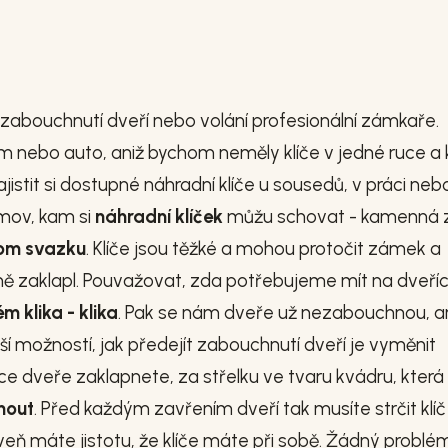
o zabouchnutí dveří nebo volání profesionální zámkaře.
 nebo auto, aniž bychom neměly klíče v jedné ruce a k
ajistit si dostupné náhradní klíče u sousedů, v práci neb
mov, kam si
náhradní klíček
můžu schovat - kamenná z
nom svazku
. Klíče jsou těžké a mohou protočit zámek a
ně zaklapl. Pouvažovat, zda potřebujeme mít na dveří
m klika - klika
. Pak se nám dveře už nezabouchnou, a
ší možností, jak předejít zabouchnutí dveří je vyměnit
hce dveře zaklapnete, za střelku ve tvaru kvádru, která
nout
. Před každým zavřením dveří tak musíte strčit klíč
veň máte jistotu, že klíče máte při sobě. Žádný problé