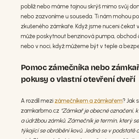
poblíž nebo máme tajnou skrýš mimo svůj d
nebo zazvoníme u souseda. Ti nám mohou pos
zkušeného zámkaře. Když jsme nuceni čekat v
může poskytnout benzinová pumpa, obchod či j
nebo v noci, když můžeme být v teple a bezpe
Pomoc zámečníka nebo zámkaře j
pokusy o vlastní otevření dveří
A rozdíl mezi
zámečníkem a zámkařem
? Jak 
zamkarbrno.cz
“Zámkař je obecné označení, k
a údržbou zámků. Zámečník je termín, který s
týkající se obrábění kovů. Jedná se v podstatě 