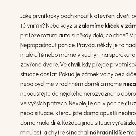
Jaké první kroky podniknout k otevření dveří, 
té vnitřní? Nebo když si
zalomíme klíček v zá
protože rozum auta si někdy dělá, co chce? V p
Nepropadnout panice. Pravda, někdy je to na
malé dítě nebo máme v kuchyni na sporáku r
zavřené dveře. Ve chvíli, kdy přejde prvotní š
situace dostat. Pokud je zámek volný bez klí
nebo bydlíme v rodinném domě a máme
neza
nepouštějte do nějakého nerozvážného dobrod
ve vyšších patrech. Nevolejte ani v panice či úz
nebo situace, kterou jste doma opustili neo
doma malé dítě. Každou jinou situaci vyřeší
zk
minulosti a chytře si nechali
náhradní klíče
třeb