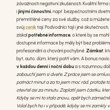
závažnosti negativní zkušenosti. Kvalitní fir
i
jinými činnostmi
, např. bezpečnostními dveřmi
přemrštěné ceny za své služby, což si můžete o
svůj
ceník
tají. Podvodníci tají i jiné skutečnosti
získal
potřebné informace
, o které by se moh
dostupné informace by měly být bez problémů 
profesionální a chování pochybné.
Zámkař
, k
byt, auto, dům, který patří vám. A bonus navíc
v každou denní i noční dobu
a s rozumnou do
zabouchl jsem si dveře. Z práce jsem se omluvil 
patnáct minut a za to jsem moc rád, protože to
otevřel asi za minutu. Zaplatil jsem částku, kte
Kdyby se mi to stalo znovu, opět bych zámečníka
Volal bych ho i v případě, kdyby se mi zamkly v 