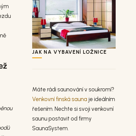
zným
jezdu
imě
JAK NA VYBAVENÍ LOŽNICE
ež
Máte rádi saunování v soukromí?
Venkovní finská sauna
je ideálním
měnou
řešením. Nechte si svoji venkovní
saunu postavit od firmy
chodů
SaunaSystem.