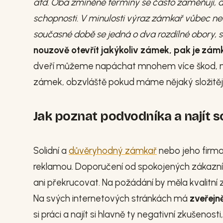
atd.
Oba zmíněné termíny se často zaměňují, a
schopnosti. V minulosti výraz zámkař vůbec nee
současné době se jedná o dva rozdílné obory, s 
nouzově otevřít jakýkoliv zámek, pak je zámk
dveří můžeme napáchat mnohem více škod, než
zámek, obzvláště pokud máme nějaký složitějš
Jak poznat podvodníka a najít 
Solidní a
důvěryhodný zámkař
nebo jeho firma
reklamou. Doporučení od spokojených zákazníků j
ani překrucovat. Na požádání by měla kvalitní z
Na svých internetových stránkách má
zveřejn
si práci a najít si hlavně ty negativní zkušenos