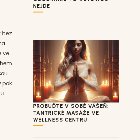
NEJDE
k bez
na
e ve
nohem
sou
y pak
ou
PROBUĎTE V SOBĚ VÁŠEŇ:
TANTRICKÉ MASÁŽE VE
WELLNESS CENTRU