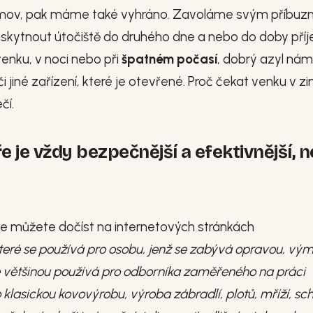
omov, pak máme také vyhráno. Zavoláme svým příbu
kytnout útočiště do druhého dne a nebo do doby pří
enku, v noci nebo při
špatném počasí
, dobrý azyl nám
iné zařízení, které je otevřené. Proč čekat venku v z
čí.
e vždy bezpečnější a efektivnější, n
se můžete dočíst na internetových stránkách
teré se používá pro osobu, jenž se zabývá opravou, vý
e většinou používá pro odborníka zaměřeného na práci
o klasickou kovovýrobu, výroba zábradlí, plotů, mříží, s