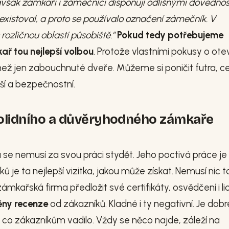
však zámkaři i zámečníci disponují odlišnými dovednos
xistoval, a proto se používalo označení zámečník. V
rozličnou oblastí působiště.”
Pokud tedy potřebujeme
ař tou nejlepší volbou
. Protože vlastními pokusy o ote
 jen zabouchnuté dveře. Můžeme si poničit futra, ce
í a bezpečnostní.
solidního a důvěryhodného zámkaře
 se nemusí za svou práci stydět. Jeho poctivá práce j
e ta nejlepší vizitka, jakou může získat. Nemusí nic ta
ámkařská firma předložit své certifikáty, osvědčení i lic
ěny recenze
od zákazníků. Kladné i ty negativní. Je dobr
ti, co zákazníkům vadilo. Vždy se něco najde, záleží na