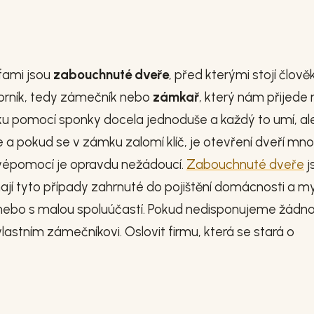
fami jsou
zabouchnuté dveře
, před kterými stojí člově
borník, tedy zámečník nebo
zámkař
, který nám přijede 
u pomocí sponky docela jednoduše a každý to umí, al
je a pokud se v zámku zalomí klíč, je otevření dveří m
e svépomocí je opravdu nežádoucí.
Zabouchnuté dveře
j
mají tyto případy zahrnuté do pojištění domácnosti a m
 nebo s malou spoluúčastí. Pokud nedisponujeme žádn
stním zámečníkovi. Oslovit firmu, která se stará o