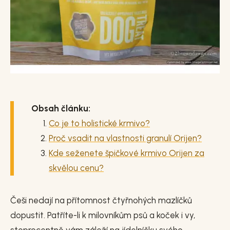
Obsah článku:
Co je to holistické krmivo?
Proč vsadit na vlastnosti granulí Orijen?
Kde seženete špičkové krmivo Orijen za
skvělou cenu?
Češi nedají na přítomnost čtyřnohých mazlíčků
dopustit. Patříte-li k milovníkům psů a koček i vy,