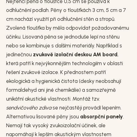
Nejtenčí pěna o tloušťce 0,5 cm se používá k
odhlučnění podlah. Pěny o tloušťkách 3 cm, 5 cm a 7
cm nachází využití při odhlučnění stěn a stropů.
Zvolená tloušťka by měla odpovídat požadovanému
účinku. Lisovaná pěna se jednoduše lepí na stěnu
nebo se kombinuje s dalšími materiály. Například s
jedinečnou
zvukově izolační deskou AM board
,
která patří k nejvýkonnějším technologiím v oblasti
řešení zvukové izolace. K přednostem patří
ekologická a hygienická čistota (desky neobsahují
formaldehyd ani jiné chemikálie) a samozřejmě
unikátní akustické vlastnosti. Montáž tzv.
sendvičového zdiva
se nejčastěji provádí lepením.
Alternativou lisované pěny jsou
absorpční panely
.
Nemají tak vysoký zvukoizolační účinek, ale
napomáhají k lepším akustickým vlastnostem