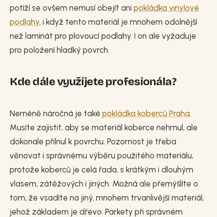
potíží se ovšem nemusí obejít ani
pokládka vinylové
podlahy
, i když tento materiál je mnohem odolnější
než laminát pro plovoucí podlahy. I on ale vyžaduje
pro položení hladký povrch.
Kde dále využijete profesionála?
Neméně náročná je také
pokládka koberců Praha
.
Musíte zajistit, aby se materiál koberce nehrnul, ale
dokonale přilnul k povrchu. Pozornost je třeba
věnovat i správnému výběru použitého materiálu,
protože koberců je celá řada, s krátkým i dlouhým
vlasem, zátěžových i jiných. Možná ale přemýšlíte o
tom, že vsadíte na jiný, mnohem trvanlivější materiál,
jehož základem je dřevo. Parkety při správném