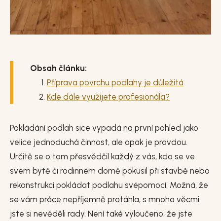
Obsah článku:
Příprava povrchu podlahy je důležitá
Kde dále využijete profesionála?
Pokládání podlah sice vypadá na první pohled jako
velice jednoduchá činnost, ale opak je pravdou.
Určitě se o tom přesvědčil každý z vás, kdo se ve
svém bytě či rodinném domě pokusil při stavbě nebo
rekonstrukci pokládat podlahu svépomocí. Možná, že
se vám práce nepříjemně protáhla, s mnoha věcmi
jste si nevěděli rady. Není také vyloučeno, že jste