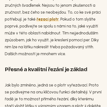
zručných švadlenek. Nejsou to jenom zkušenosti a
zručnost, bez čeho se neobejdou. To, co ke své práci
potřebují, je také
řezací plotr
. Pokud o tom slyšíte
poprvé, podívejte se spolu s námi na to, jaké využití
může v této oblasti nabídnout. Tím nejjednodušším
způsobem, jak ho využít, je kreslení pomocí per. Díky
nim lze na látku nakreslit třeba požadovaný střih.
Dalších možností je mnohem více.
Přesné a kvalitní řezání je základ
Jak bylo zmíněno, jedná se o plotr vyřezávací. Proto
se podívejme na onu klíčovou funkci detailněji. V první
řadě je to možnost přímého řezání, díky kterému
stačí vložit látku s výrazným vzorem a plotr ji dokáže