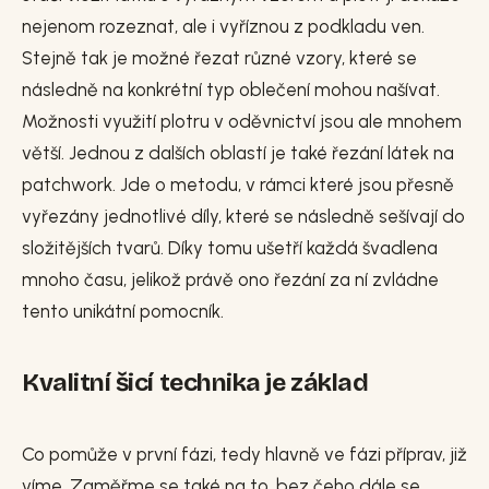
nejenom rozeznat, ale i vyříznou z podkladu ven.
Stejně tak je možné řezat různé vzory, které se
následně na konkrétní typ oblečení mohou našívat.
Možnosti využití plotru v oděvnictví jsou ale mnohem
větší. Jednou z dalších oblastí je také řezání látek na
patchwork. Jde o metodu, v rámci které jsou přesně
vyřezány jednotlivé díly, které se následně sešívají do
složitějších tvarů. Díky tomu ušetří každá švadlena
mnoho času, jelikož právě ono řezání za ní zvládne
tento unikátní pomocník.
Kvalitní šicí technika je základ
Co pomůže v první fázi, tedy hlavně ve fázi příprav, již
víme. Zaměřme se také na to, bez čeho dále se