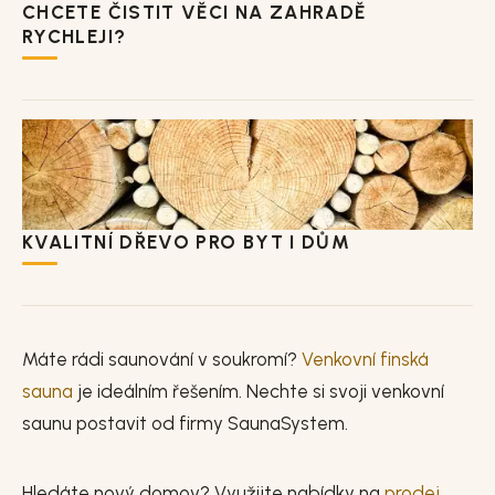
CHCETE ČISTIT VĚCI NA ZAHRADĚ
RYCHLEJI?
KVALITNÍ DŘEVO PRO BYT I DŮM
Máte rádi saunování v soukromí?
Venkovní finská
sauna
je ideálním řešením. Nechte si svoji venkovní
saunu postavit od firmy SaunaSystem.
Hledáte nový domov? Využijte nabídky na
prodej