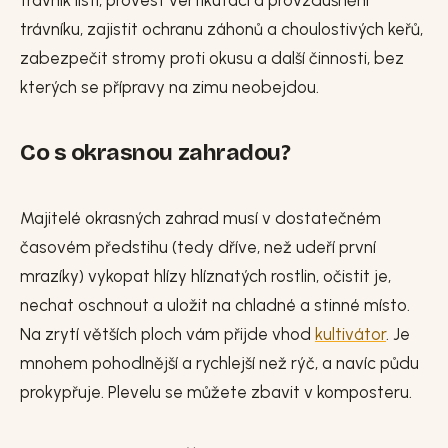
trávník listí, provést vertikutaci a provzdušnění
trávníku, zajistit ochranu záhonů a choulostivých keřů,
zabezpečit stromy proti okusu a další činnosti, bez
kterých se přípravy na zimu neobejdou.
Co s okrasnou zahradou?
Majitelé okrasných zahrad musí v dostatečném
časovém předstihu (tedy dříve, než udeří první
mrazíky) vykopat hlízy hlíznatých rostlin, očistit je,
nechat oschnout a uložit na chladné a stinné místo.
Na zrytí větších ploch vám přijde vhod
kultivátor
. Je
mnohem pohodlnější a rychlejší než rýč, a navíc půdu
prokypřuje. Plevelu se můžete zbavit v komposteru.