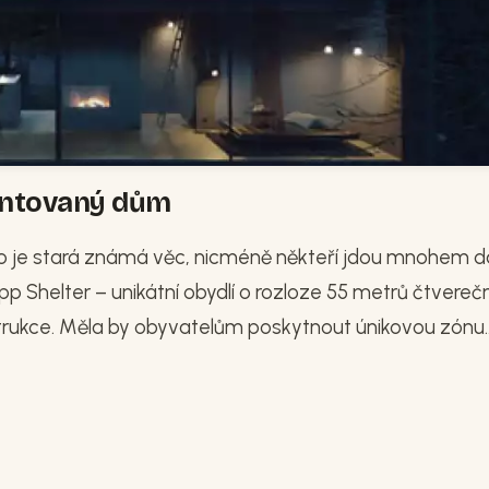
montovaný dům
 to je stará známá věc, nicméně někteří jdou mnohem d
pp Shelter – unikátní obydlí o rozloze 55 metrů čtverečn
rukce. Měla by obyvatelům poskytnout únikovou zónu..