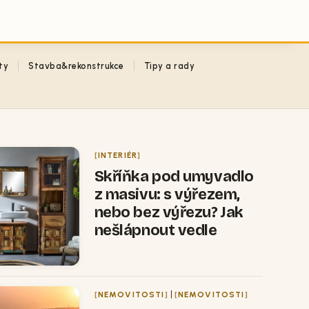
ty
Stavba&rekonstrukce
Tipy a rady
INTERIÉR
Skříňka pod umyvadlo
z masivu: s výřezem,
nebo bez výřezu? Jak
nešlápnout vedle
|
NEMOVITOSTI
NEMOVITOSTI