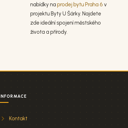
nabídky na
prodej bytu Praha 6
v
projektu Byty U Šárky. Najdete
zde ideální spojení městského
života a přírody.
INFORMACE
Kontakt