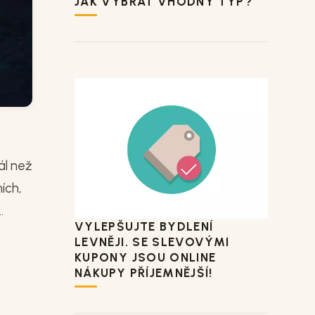
JAK VYBRAT VHODNÝ TYP?
ál než
ích,
.
VYLEPŠUJTE BYDLENÍ
LEVNĚJI. SE SLEVOVÝMI
KUPONY JSOU ONLINE
NÁKUPY PŘÍJEMNĚJŠÍ!