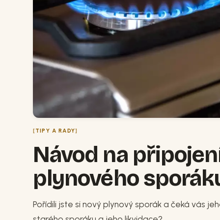
TIPY A RADY
Návod na připojení
plynového sporák
Pořídili jste si nový plynový sporák a čeká vás je
starého sporáku a jeho likvidace?...