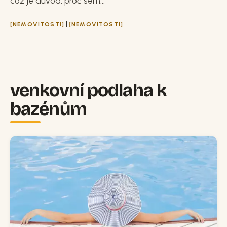
což je důvod, proč sem...
|
NEMOVITOSTI
NEMOVITOSTI
venkovní podlaha k
bazénům