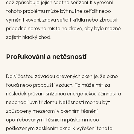
což způsobuje jejich špatné seřízení. K vyřešení
tohoto problému může být nutné seřídit nebo
vyměnit kování, znovu seřídit křídla nebo zbrousit
případná nerovná místa na dřevě, aby bylo možné
zajistit hladký chod.
Profukování a netěsnosti
Další častou závadou dřevěných oken je, že okno
fouká nebo propouští vzduch. To může mít za
následek průvan, sníženou energetickou účinnost a
nepohodlí uvnitř domu. Netěsnosti mohou být
způsobeny mezerami v okenním těsnění,
opotřebovanými těsnicími páskami nebo
poškozeným zasklením okna. K vyřešení tohoto