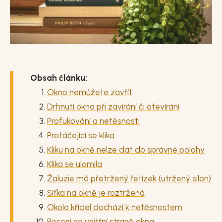
Obsah článku:
Okno nemůžete zavřít
Drhnutí okna při zavírání či otevírání
Profukování a netěsnosti
Protáčející se klika
Kliku na okně nelze dát do správné polohy
Klika se ulomila
Žaluzie má přetržený řetízek (utržený silon)
Síťka na okně je roztržená
Okolo křídel dochází k netěsnostem
Rosení na vnitřní straně okna