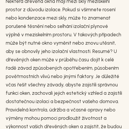
Některá dřevěná okna mají mezi skly meziskelní
prostor z důvodu izolace. Pokud si všimnete rosení
nebo kondenzace mezi skly, může to znamenat
porušené těsnění nebo selhání izolační plynové
výplně v meziskelním prostoru. V takových případech
může být nutné okno vyměnit nebo znovu utěsnit,
aby se obnovily jeho izolační vlastnosti. Resumé? U
dřevěných oken může v průběhu času dojít k celé
řadě závad způsobených opotřebením, působením
povětrnostních vlivů nebo jinými faktory. Je důležité
včas řešit všechny závady, abyste zajistili správnou
funkci oken, zachovali jejich estetický vzhled a zajistili
dostatečnou izolaci a bezpečnost vašeho domova.
Pravidelná kontrola, údržba a včasné opravy nebo
výměny mohou pomoci prodloužit životnost a
výkonnost vašich dřevěných oken a zajistit, že budou