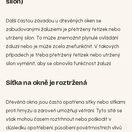
silon)
Další častou závadou u dřevěných oken se
zabudovanými žaluziemi je přetržený řetízek nebo
utržený silon. To může znemožnit plynulé ovládání
žaluzií nebo je může zcela znefunkčnit. V takových
případech je třeba přetržený řetízek nebo utržený
silon vyměnit, aby se obnovila funkčnost žaluzií.
Síťka na okně je roztržená
Dřevěná okna jsou často opatřena sítky nebo síťkami
proti hmyzu a zároveň umožňují větrání. Tyto sítě se
však mohou časem roztrhnout nebo poškodit v
důsledku opotřebení, působení povětrnostních vlivů