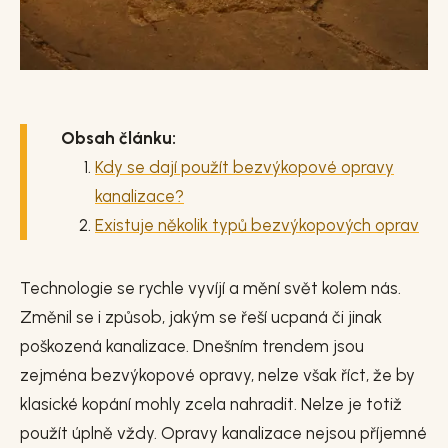
Obsah článku:
Kdy se dají použít bezvýkopové opravy
kanalizace?
Existuje několik typů bezvýkopových oprav
Technologie se rychle vyvíjí a mění svět kolem nás.
Změnil se i způsob, jakým se řeší ucpaná či jinak
poškozená kanalizace. Dnešním trendem jsou
zejména bezvýkopové opravy, nelze však říct, že by
klasické kopání mohly zcela nahradit. Nelze je totiž
použít úplně vždy. Opravy kanalizace nejsou příjemné