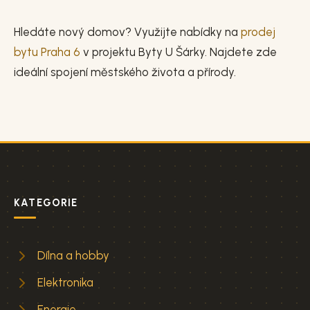
Hledáte nový domov? Využijte nabídky na
prodej
bytu Praha 6
v projektu Byty U Šárky. Najdete zde
ideální spojení městského života a přírody.
KATEGORIE
Dílna a hobby
Elektronika
Energie