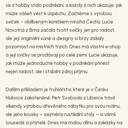
se z hobby stalo podnikání, a každý z nich ukazuje, jak
může vášeň vést k úspěchu. Začněme s výrobou
svíček – oblíbeným koníčkem mnoha Čechů. Lucie
Novotná z Brna začala tvořit svíčky jen pro radost,
ale její originální vůně a designy si brzy získaly
pozornost na místních trzích. Dnes má vlastní e-shop
a její svíčky se prodávají po celé zemi. Lucie ukazuje,
jak může jednoduché hobby v podnikání přinést
nejen radost, ale i stabilní zdroj příjmu.
Dalším příkladem je truhlářství, které je v Česku
hluboce zakořeněné. Petr Svoboda z Liberce trávil
víkendy výrobou dřevěného nábytku pro svou rodinu,
ale jeho kousky – zejména rustikální stoly – si všimli
sousedé a přátelé. Dnes má malou dílnu a zakázky na