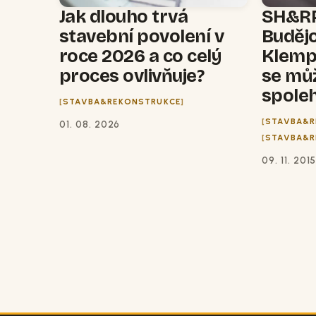
Jak dlouho trvá
SH&RP
stavební povolení v
Budějo
roce 2026 a co celý
Klempí
proces ovlivňuje?
se mů
spole
STAVBA&REKONSTRUKCE
STAVBA&R
01. 08. 2026
STAVBA&R
09. 11. 201