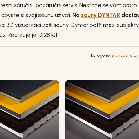
esní záruční i pozáruční servis. Nestane se vám proto,
abyste si svoji saunu užívali.
Na
sauny DYNTAR
dostá
ci 3D vizualizaci vaší sauny. Dyntar patří mezi subjekty
 Realizuje je již 28 let.
Kategorie:
Stavba&rekon