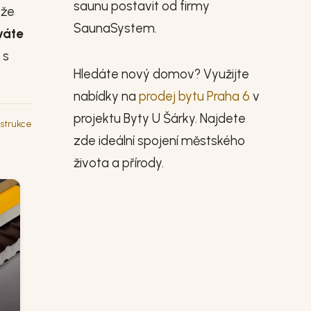
saunu postavit od firmy
 že
SaunaSystem.
váte
 s
Hledáte nový domov? Využijte
nabídky na
prodej bytu Praha 6
v
projektu Byty U Šárky. Najdete
strukce
zde ideální spojení městského
života a přírody.