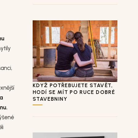
nu
ytily
šanci,
KDYŽ POTŘEBUJETE STAVĚT,
xnější
HODÍ SE MÍT PO RUCE DOBRÉ
ta
STAVEBNINY
nu.
výšené
li