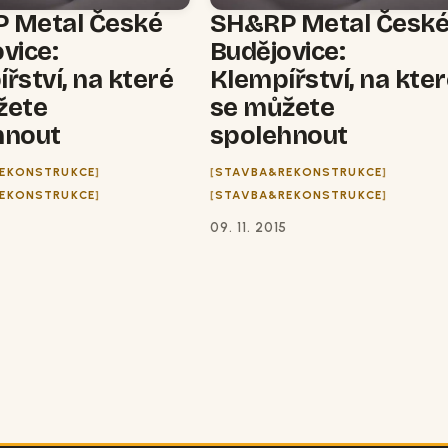
 Metal České
SH&RP Metal Česk
vice:
Budějovice:
řství, na které
Klempířství, na kte
žete
se můžete
hnout
spolehnout
EKONSTRUKCE
STAVBA&REKONSTRUKCE
EKONSTRUKCE
STAVBA&REKONSTRUKCE
5
09. 11. 2015