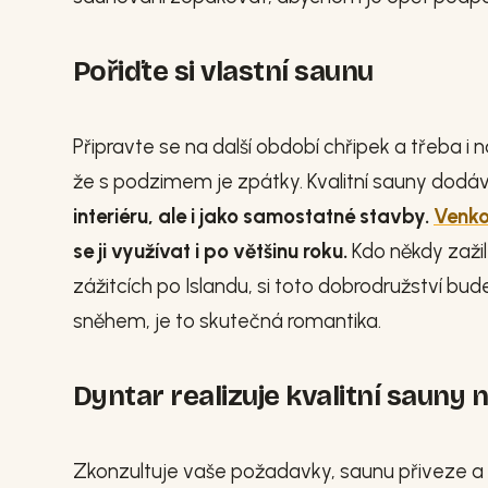
Pořiďte si vlastní saunu
Připravte se na další období chřipek a třeba i 
že s podzimem je zpátky. Kvalitní sauny dodá
interiéru, ale i jako samostatné stavby.
Venko
se ji využívat i po většinu roku.
Kdo někdy zažil
zážitcích po Islandu, si toto dobrodružství bu
sněhem, je to skutečná romantika.
Dyntar realizuje kvalitní sauny n
Zkonzultuje vaše požadavky, saunu přiveze a