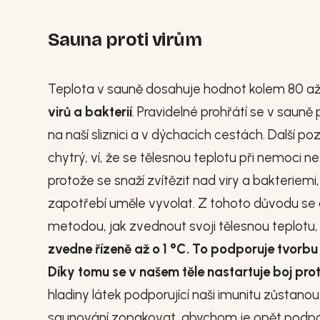
Sauna proti virům
Teplota v sauně dosahuje hodnot kolem 80 až 
virů a bakterií
. Pravidelné prohřátí se v sauně 
na naší sliznici a v dýchacích cestách. Další poz
chytrý, ví, že se tělesnou teplotu při nemoci ne
protože se snaží zvítězit nad viry a bakteriemi
zapotřebí uměle vyvolat. Z tohoto důvodu se do
metodou, jak zvednout svoji tělesnou teplotu,
zvedne řízeně až o 1 °C. To podporuje tvorbu 
Díky tomu se v našem těle nastartuje boj proti
hladiny látek podporující naši imunitu zůstanou
saunování zopakovat, abychom je opět podpoři