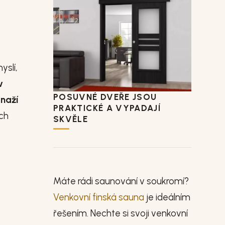
yslí,
v
POSUVNÉ DVEŘE JSOU
snaží
PRAKTICKÉ A VYPADAJÍ
ých
SKVĚLE
Máte rádi saunování v soukromí?
Venkovní finská sauna
je ideálním
řešením. Nechte si svoji venkovní