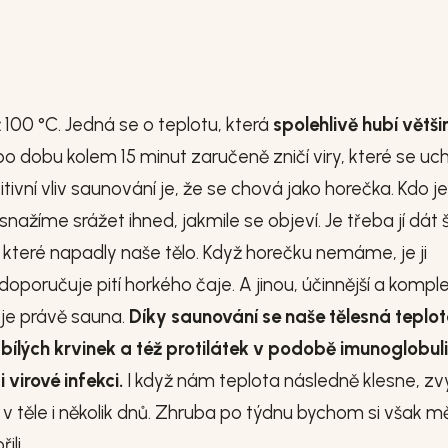
100 °C. Jedná se o teplotu, která
spolehlivě hubí větši
po dobu kolem 15 minut zaručeně zničí viry, které se uch
itivní vliv saunování je, že se chová jako horečka. Kdo je
snažíme srážet ihned, jakmile se objeví. Je třeba jí dát 
, které napadly naše tělo. Když horečku nemáme, je ji
poručuje pití horkého čaje. A jinou, účinnější a komple
 je právě sauna.
Díky saunování se naše tělesná teplo
bílých krvinek a též protilátek v podobě imunoglobuli
 virové infekci.
I když nám teplota následně klesne, z
 v těle i několik dnů. Zhruba po týdnu bychom si však mě
li.