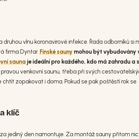
na druhou vlnu koronavirové infekce. Řada odborníků si m
vá firma Dyntar.
Finské sauny
mohou být vybudovány 
vní sauna
je ideální pro každého, kdo má zahradu a 
 pravou venkovní saunu, třeba při svých cestovatelsk
de chtít zopakovat i doma. Pokud se pak poštěstí rok se
a klíč
 za jediný den namontuje. Za montáž sauny přitom nic