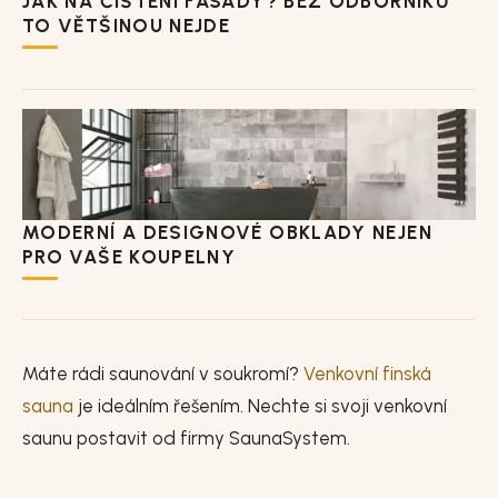
JAK NA ČIŠTĚNÍ FASÁDY? BEZ ODBORNÍKŮ
TO VĚTŠINOU NEJDE
MODERNÍ A DESIGNOVÉ OBKLADY NEJEN
PRO VAŠE KOUPELNY
Máte rádi saunování v soukromí?
Venkovní finská
sauna
je ideálním řešením. Nechte si svoji venkovní
saunu postavit od firmy SaunaSystem.