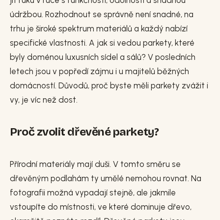
jít ruku v ruce s funkčností, odolností a snadnou
údržbou. Rozhodnout se správně není snadné, na
trhu je široké spektrum materiálů a každý nabízí
specifické vlastnosti. A jak si vedou parkety, které
byly doménou luxusních sídel a sálů? V posledních
letech jsou v popředí zájmu i u majitelů běžných
domácností. Důvodů, proč byste měli parkety zvážit i
vy, je víc než dost.
Proč zvolit dřevěné parkety?
Přírodní materiály mají duši. V tomto směru se
dřevěným podlahám ty umělé nemohou rovnat. Na
fotografii možná vypadají stejně, ale jakmile
vstoupíte do místnosti, ve které dominuje dřevo,