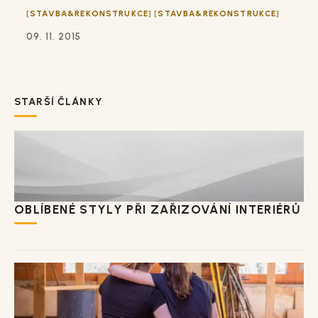
STAVBA&REKONSTRUKCE
STAVBA&REKONSTRUKCE
09. 11. 2015
STARŠÍ ČLÁNKY
OBLÍBENÉ STYLY PŘI ZAŘIZOVÁNÍ INTERIÉRŮ