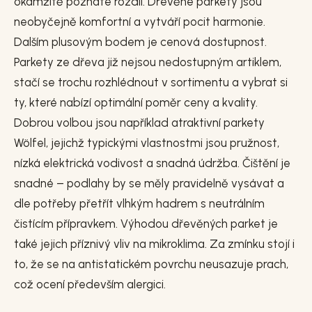
okamžitě poznáte rozdíl. Dřevěné parkety jsou
neobyčejně komfortní a vytváří pocit harmonie.
Dalším plusovým bodem je cenová dostupnost.
Parkety ze dřeva již nejsou nedostupným artiklem,
stačí se trochu rozhlédnout v sortimentu a vybrat si
ty, které nabízí optimální poměr ceny a kvality.
Dobrou volbou jsou například atraktivní parkety
Wölfel, jejichž typickými vlastnostmi jsou pružnost,
nízká elektrická vodivost a snadná údržba. Čištění je
snadné – podlahy by se měly pravidelně vysávat a
dle potřeby přetřít vlhkým hadrem s neutrálním
čistícím přípravkem. Výhodou dřevěných parket je
také jejich příznivý vliv na mikroklima. Za zmínku stojí i
to, že se na antistatickém povrchu neusazuje prach,
což ocení především alergici.