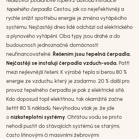
realizovat podlahové topení z důvodu instalace
tepelného čerpadla.
Cestou, jak co nejefektivněji a
rychle snížit spotřebu energie je změna vytápěcího
systému. Nejčastěji dnes lidé odchází od elektrického
a plynového vytápění. Oba typy jsou drahé a do
budoucnosti jednoznačně domácností
neufinancovatelné.
Řešením jsou tepelná čerpadla.
Nejčastěji se instalují čerpadla vzduch-voda.
Patří
mezi nejlevnější řešení. K výrobě tepla si berou 80 %
energie ze vzduchu, který je zadarmo. 20 % další pro
provoz tepelného čerpadla je pak z elektrické sítě.
Kdo doposud topil elektřinou, tak okamžitě začne
šetřit 80 % nákladů. Nevýhodou však je, že jde
o
nízkoteplotní systémy
. Ohřátou vodu se proto
nehodí pustit do stávajících systémů se starými,
často litinovými či masivními žebrovými