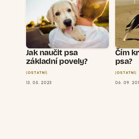
Jak naučit psa
Čím k
základní povely?
psa?
OSTATNÍ
OSTATNÍ
13. 05. 2023
06. 09. 20