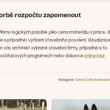
tvorbě rozpočtu zapomenout
 Mimo logických položek jako cena materiálu a práce, d
 a případně i vyřízení stavebního povolení. Vizualizac
o vás architekt vybrané stavební firmy, případně si to
 počítačových programech nebo dokonce
online bez
Kategorie:
Ostatní
|
Stavba&rekon