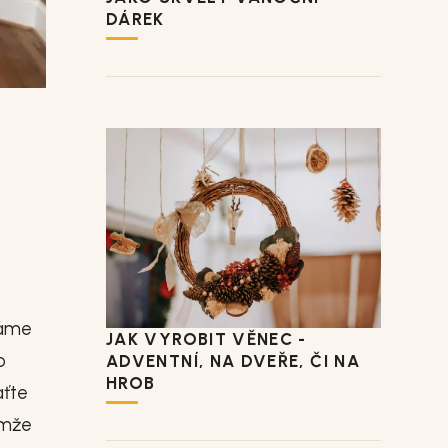
DÁREK
máme
JAK VYROBIT VĚNEC -
o
ADVENTNÍ, NA DVEŘE, ČI NA
HROB
aťte
omže