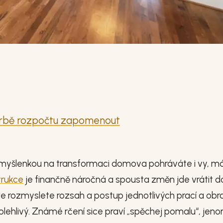
vorbě rozpočtu zapomenout
i s myšlenkou na transformaci domova pohráváte i vy, 
trukce
je finančně náročná a spousta změn jde vrátit d
bře rozmyslete rozsah a postup jednotlivých prací a obr
lehlivý. Známé rčení sice praví „spěchej pomalu“, jen