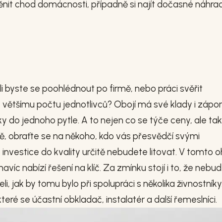
it chod domácnosti, případně si najít dočasné náhrad
i byste se poohlédnout po firmě, nebo práci svěřit
by většímu počtu jednotlivců? Obojí má své klady i zápo
y do jednoho pytle. A to nejen co se týče ceny, ale ta
tě, obraťte se na někoho, kdo vás přesvědčí svými
 investice do kvality určitě nebudete litovat. V tomto 
íc nabízí řešení na klíč. Za zmínku stojí i to, že nebu
, jak by tomu bylo při spolupráci s několika živnostníky
 které se účastní obkladač, instalatér a další řemeslníci.