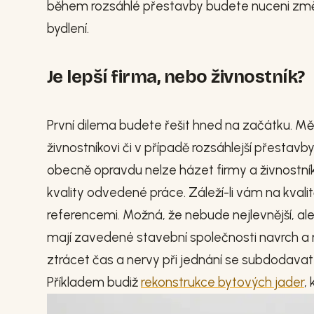
během rozsáhlé přestavby budete nuceni změn
bydlení.
Je lepší firma, nebo živnostník?
První dilema budete řešit hned na začátku. Měl
živnostníkovi či v případě rozsáhlejší přestav
obecně opravdu nelze házet firmy a živnostník
kvality odvedené práce. Záleží-li vám na kvali
referencemi. Možná, že nebude nejlevnější, ale
mají zavedené stavební společnosti navrch a nav
ztrácet čas a nervy při jednání se subdodavateli
Příkladem budiž
rekonstrukce bytových jader
,