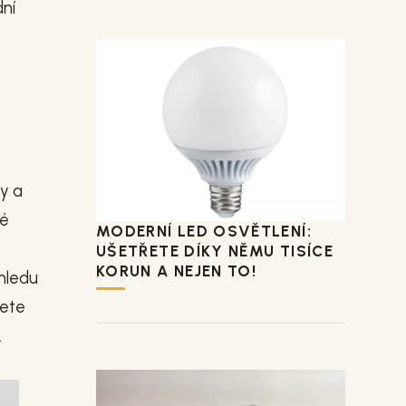
ní
ry a
ké
MODERNÍ LED OSVĚTLENÍ:
UŠETŘETE DÍKY NĚMU TISÍCE
KORUN A NEJEN TO!
ohledu
dete
.