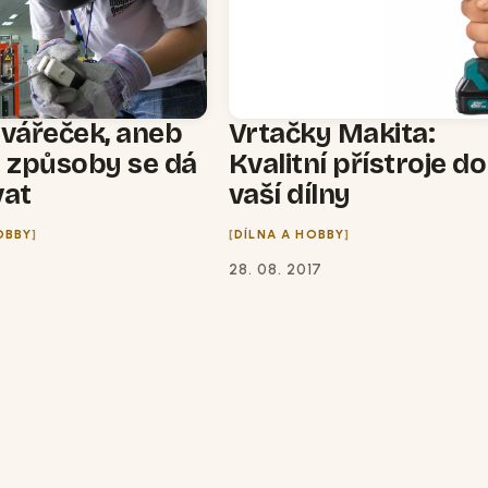
svářeček, aneb
Vrtačky Makita:
i způsoby se dá
Kvalitní přístroje do
vat
vaší dílny
OBBY
DÍLNA A HOBBY
28. 08. 2017