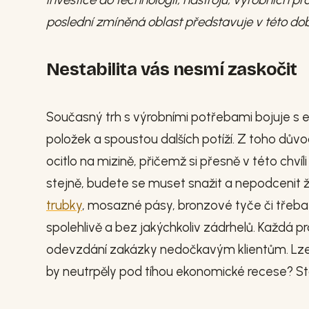
poslední zmíněná oblast představuje v této do
Nestabilita vás nesmí zaskočit
Současný trh s výrobními potřebami bojuje s
položek a spoustou dalších potíží. Z toho dův
ocitlo na mizině, přičemž si přesně v této chvíli 
stejně, budete se muset snažit a nepodcenit žád
trubky
, mosazné pásy, bronzové tyče či třeb
spolehlivě a bez jakýchkoliv zádrhelů. Každá p
odevzdání zakázky nedočkavým klientům. Lze 
by neutrpěly pod tíhou ekonomické recese? Sta