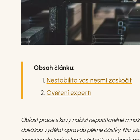
Obsah článku:
Nestabilita vás nesmí zaskočit
Ověření experti
Oblast práce s kovy nabízí nepočitatelné množst
dokážou vydělat opravdu pěkné částky. Nic však
investice do technologií, nástrojů, výrobních p