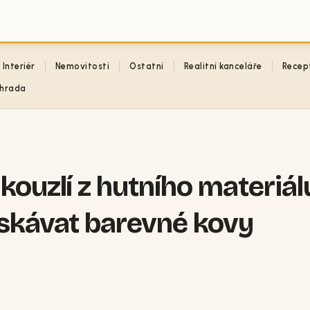
Interiér
Nemovitosti
Ostatní
Realitní kanceláře
Recep
hrada
kouzlí z hutního materiál
ískávat barevné kovy