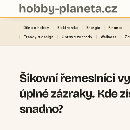
Dílna a hobby
Elektronika
Energie
Finance
Trendy a design
Úprava zahrady
Wellness
Za
Šikovní řemeslníci vy
úplné zázraky. Kde z
snadno?