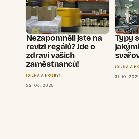
Nezapomněli jste na
Typy 
revizi regálů? Jde o
jakým
zdraví vašich
svařo
zaměstnanců!
DÍLNA A H
DÍLNA A HOBBY
31. 10. 2021
25. 06. 2020