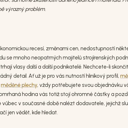
bě výrazný problém.
 ekonomickou recesí, změnami cen, nedostupností někt
odu se mnoho neopatrných majitelů strojírenských podn
trhají vlasy další a další podnikatelé. Nechcete-li skonči
ný detail. Ať už je pro vás nutností hliníkový profil,
mě
a
měděné plechy
, vždy potřebujete svou objednávku v
romrhaná hodina vás totiž stojí ohromné částky a pozdě
vůbec v současné době nalézt dodavatele, jejichž sl
čí jen vědět, kde hledat.