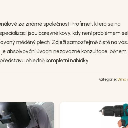
álové ze známé společnosti Profimet, která se na
í specializací jsou barevné kovy, kdy není problémem s
ledávaný měděný plech. Záleží samozřejmě čistě na vás,
 je absolvování úvodní nezávazné konzultace, během 
í představu ohledně kompletní nabídky.
Kategorie:
Dílna