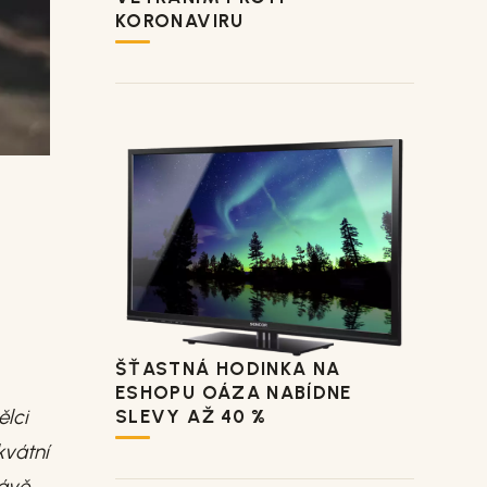
KORONAVIRU
ŠŤASTNÁ HODINKA NA
ESHOPU OÁZA NABÍDNE
ělci
SLEVY AŽ 40 %
kvátní
rávě