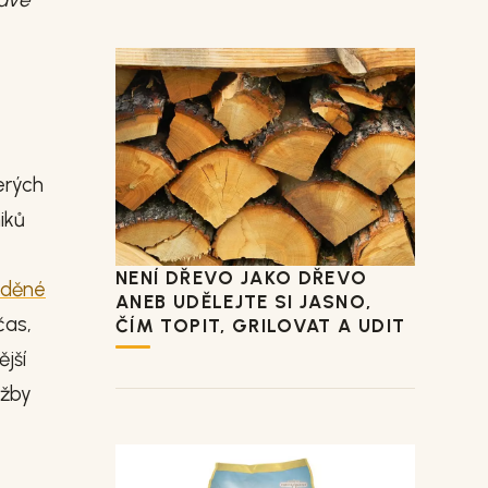
erých
iků
t
NENÍ DŘEVO JAKO DŘEVO
děné
ANEB UDĚLEJTE SI JASNO,
čas,
ČÍM TOPIT, GRILOVAT A UDIT
jší
užby