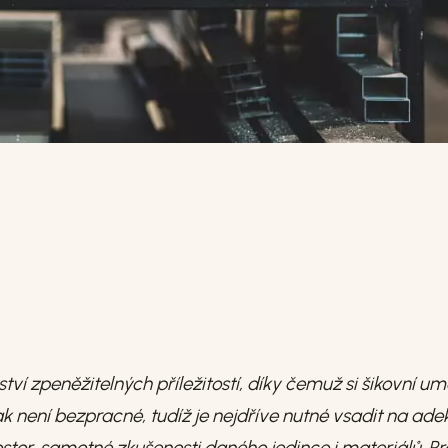
ví zpeněžitelných příležitostí, díky čemuž si šikovní um
 není bezpracné, tudíž je nejdříve nutné vsadit na ade
rostor, samotné zkušenosti daného jedince i materiálů. P