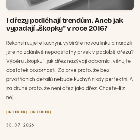
I dřezy podléhají trendům. Aneb jak
vypadají „škopky“ v roce 2016?
Rekonstruujete kuchyni, vybíráte novou linku a narazili
jste na zdánlivě nepodstatný prvek v podobě dřezu?
Výběru „škopku“, jak dřez nazývají odborníci, věnujte
dostatek pozornosti. Za prvé proto, že bez
prvotřídních detailů nebude kuchyň nikdy perfektní. A
za druhé proto, že není dřez jako dřez. Chcete-li z
něj...
|
INTERIÉR
INTERIÉR
30. 07. 2026