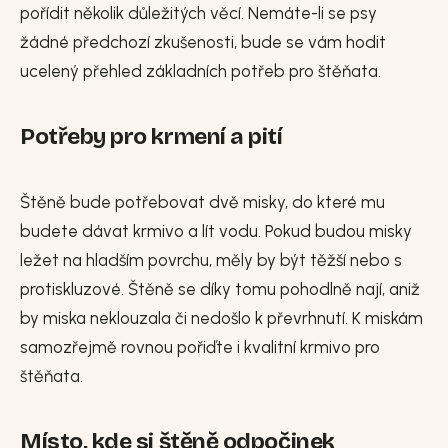
pořídit několik důležitých věcí. Nemáte-li se psy
žádné předchozí zkušenosti, bude se vám hodit
ucelený přehled základních potřeb pro štěňata.
Potřeby pro krmení a pití
Štěně bude potřebovat dvě misky, do které mu
budete dávat krmivo a lít vodu. Pokud budou misky
ležet na hladším povrchu, měly by být těžší nebo s
protiskluzové. Štěně se díky tomu pohodlně nají, aniž
by miska neklouzala či nedošlo k převrhnutí. K miskám
samozřejmě rovnou pořiďte i kvalitní krmivo pro
štěňata.
Místo, kde si štěně odpočinek