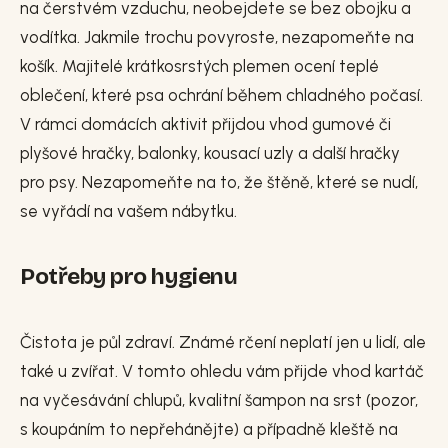
na čerstvém vzduchu, neobejdete se bez obojku a
vodítka. Jakmile trochu povyroste, nezapomeňte na
košík. Majitelé krátkosrstých plemen ocení teplé
oblečení, které psa ochrání během chladného počasí.
V rámci domácích aktivit přijdou vhod gumové či
plyšové hračky, balonky, kousací uzly a další hračky
pro psy. Nezapomeňte na to, že štěně, které se nudí,
se vyřádí na vašem nábytku.
Potřeby pro hygienu
Čistota je půl zdraví. Známé rčení neplatí jen u lidí, ale
také u zvířat. V tomto ohledu vám přijde vhod kartáč
na vyčesávání chlupů, kvalitní šampon na srst (pozor,
s koupáním to nepřehánějte) a případně kleště na