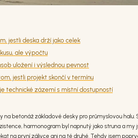
 jestli deska drží jako celek
vkusu, ale výpočtu
sob uložení i výslednou pevnost
om, jestli projekt skončí v termínu
je technické zázemí s místní dostupností
ny na betonáž základové desky pro průmyslovou halu. S
nzistence, harmonogram byl napnutý jako struna a my
at na první zálivce ani na té druhé. Tehdy jsem poprv