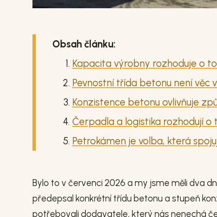
Obsah článku:
Kapacita výrobny rozhoduje o tom,
Pevnostní třída betonu není věc 
Konzistence betonu ovlivňuje způ
Čerpadla a logistika rozhodují o t
Petrokámen je volba, která spoju
Bylo to v červenci 2026 a my jsme měli dva d
předepsal konkrétní třídu betonu a stupeň ko
potřebovali dodavatele, který nás nenechá ček