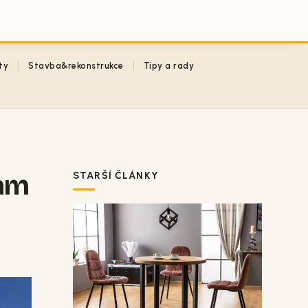
ty
Stavba&rekonstrukce
Tipy a rady
ram
STARŠÍ ČLÁNKY