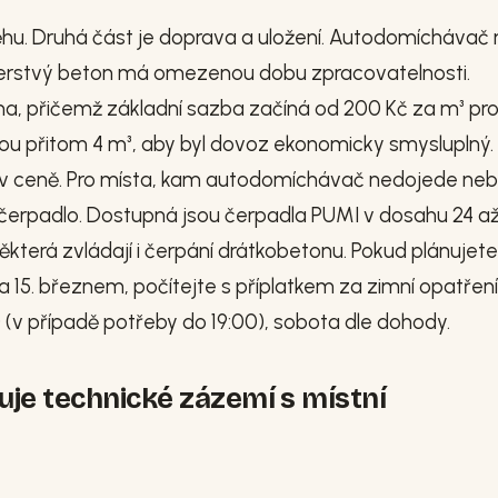
ěhu. Druhá část je doprava a uložení. Autodomíchávač
čerstvý beton má omezenou dobu zpracovatelnosti.
a, přičemž základní sazba začíná od 200 Kč za m³ pr
jsou přitom 4 m³, aby byl dovoz ekonomicky smysluplný.
 v ceně. Pro místa, kam autodomíchávač nedojede ne
u čerpadlo. Dostupná jsou čerpadla PUMI v dosahu 24 a
ěkterá zvládají i čerpání drátkobetonu. Pokud plánujete
 15. březnem, počítejte s příplatkem za zimní opatření
(v případě potřeby do 19:00), sobota dle dohody.
juje technické zázemí s místní