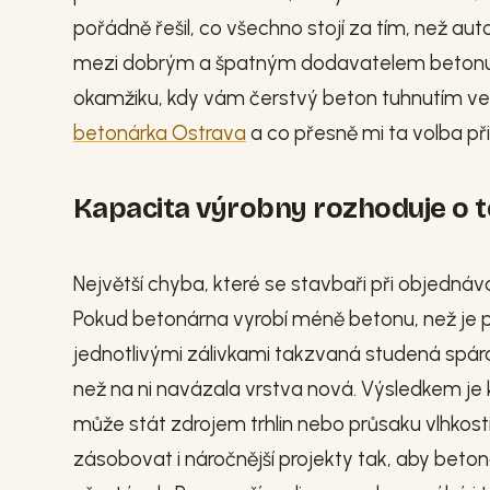
pořádně řešil, co všechno stojí za tím, než au
mezi dobrým a špatným dodavatelem betonu se
okamžiku, kdy vám čerstvý beton tuhnutím ve
betonárka Ostrava
a co přesně mi ta volba př
Kapacita výrobny rozhoduje o tom
Největší chyba, které se stavbaři při objednáv
Pokud betonárna vyrobí méně betonu, než je p
jednotlivými zálivkami takzvaná studená spára.
než na ni navázala vrstva nová. Výsledkem je k
může stát zdrojem trhlin nebo průsaku vlhkost
zásobovat i náročnější projekty tak, aby beto