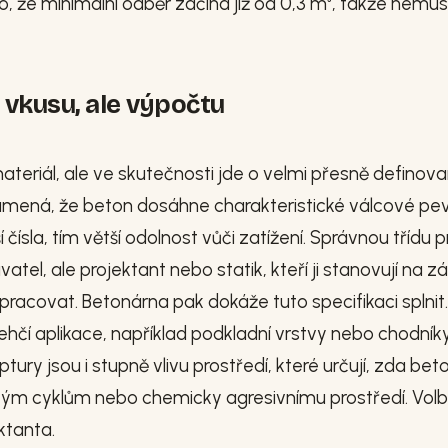
, že minimální odběr začíná již od 0,3 m³, takže nemus
 vkusu, ale výpočtu
materiál, ale ve skutečnosti jde o velmi přesně definov
namená, že beton dosáhne charakteristické válcové pe
ísla, tím větší odolnost vůči zatížení. Správnou třídu p
tel, ale projektant nebo statik, kteří ji stanovují na z
racovat. Betonárna pak dokáže tuto specifikaci splnit.
lehčí aplikace, například podkladní vrstvy nebo chodníky
ury jsou i stupně vlivu prostředí, které určují, zda bet
vým cyklům nebo chemicky agresivnímu prostředí. Vol
ktanta.