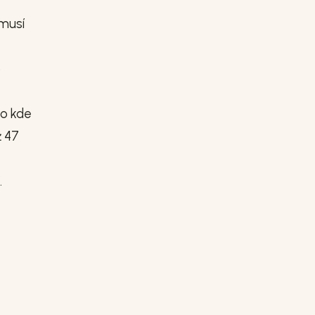
 musí
o
bo kde
ž 47
.