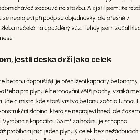
todomíchávač zacouvá na stavbu. A zjistil jsem, že rozdí
 neprojeví při podpisu objednávky, ale přesně v
 žlebu nečeká na opožděný vůz. Tehdy jsem začal hle
inese.
, jestli deska drží jako celek
ce betonu dopouštějí, je přehlížení kapacity betonárny.
otřeba pro plynulé betonování větší plochy, vzniká me
 Jde o místo, kde starší vrstva betonu začala tuhnout 
onstrukční slabina, která se neprojeví hned, ale časem
i. Výrobna s kapacitou 35 m³ za hodinu je schopna
náž probíhala jako jeden plynulý celek bez nežádoucích