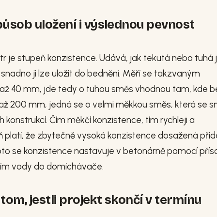
působ uložení i výslednou pevnost
r je stupeň konzistence. Udává, jak tekutá nebo tuhá 
snadno ji lze uložit do bednění. Měří se takzvaným
0 až 40 mm, jde tedy o tuhou směs vhodnou tam, kde 
 až 200 mm, jedná se o velmi měkkou směs, která se 
onstrukcí. Čím měkčí konzistence, tím rychleji a
eň platí, že zbytečně vysoká konzistence dosažená při
oto se konzistence nastavuje v betonárně pomocí přís
litím vody do domíchávače.
 tom, jestli projekt skončí v termínu