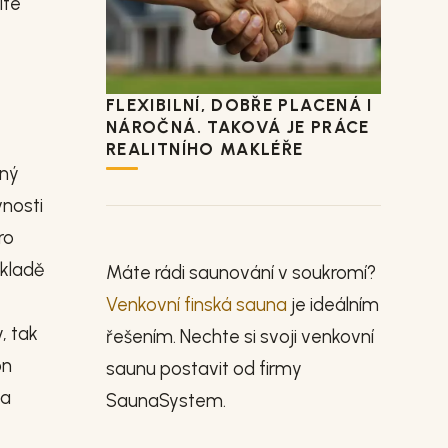
íte
FLEXIBILNÍ, DOBŘE PLACENÁ I
NÁROČNÁ. TAKOVÁ JE PRÁCE
REALITNÍHO MAKLÉŘE
aný
vnosti
ro
ákladě
Máte rádi saunování v soukromí?
Venkovní finská sauna
je ideálním
, tak
řešením. Nechte si svoji venkovní
on
saunu postavit od firmy
ba
SaunaSystem.