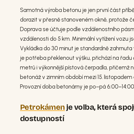
Samotná výroba betonu je jen první část příb
dorazit v přesně stanoveném okně, protože 
Doprava se účtuje podle vzdálenostního pásm
vzdálenosti do 5 km. Minimální vytížení vozu 
Vykládka do 30 minut je standardně zahrnuta
je potřeba překlenout výšku, přichází na řad
metrů i výkonnější pístová čerpadla, přičemž n
betonáž v zimním období mezi 15. listopadem a
Provozní doba betonárny je po–pá 6:00–14:00 
Petrokámen
je volba, která spo
dostupností