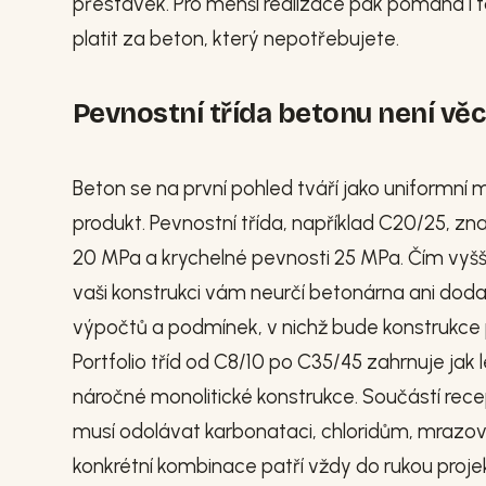
přestávek. Pro menší realizace pak pomáhá i to
platit za beton, který nepotřebujete.
Pevnostní třída betonu není věc
Beton se na první pohled tváří jako uniformní 
produkt. Pevnostní třída, například C20/25, z
20 MPa a krychelné pevnosti 25 MPa. Čím vyšší č
vaši konstrukci vám neurčí betonárna ani dodava
výpočtů a podmínek, v nichž bude konstrukce p
Portfolio tříd od C8/10 po C35/45 zahrnuje jak 
náročné monolitické konstrukce. Součástí recept
musí odolávat karbonataci, chloridům, mrazo
konkrétní kombinace patří vždy do rukou proje