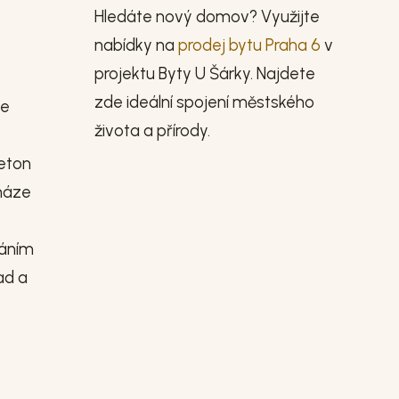
Hledáte nový domov? Využijte
nabídky na
prodej bytu Praha 6
v
projektu Byty U Šárky. Najdete
zde ideální spojení městského
je
života a přírody.
beton
snáze
dáním
ad a