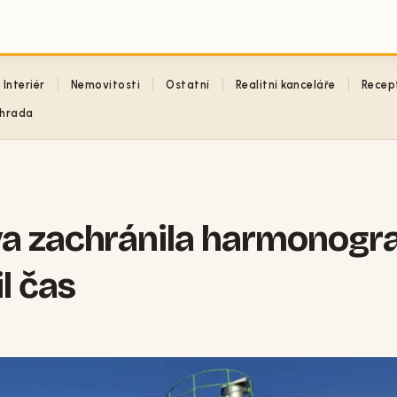
Interiér
Nemovitosti
Ostatní
Realitní kanceláře
Recep
hrada
va zachránila harmonog
l čas