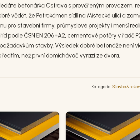
 hledáte betonárka Ostrava s prověřeným provozem, r
bré vědět, že Petrokámen sídlí na Místecké ulici a zam
 pro stavební firmy, průmyslové projekty i menší real
tříd podle ČSN EN 206+A2, cementové potěry v řadě 
 požadavkům stavby. Výsledek dobré betonáže není vi
 předtím, než první domíchávač vyrazí ze dvora.
Kategorie:
Stavba&rekon