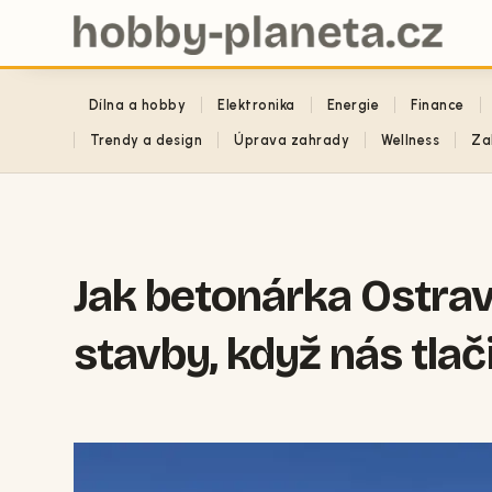
Dílna a hobby
Elektronika
Energie
Finance
Trendy a design
Úprava zahrady
Wellness
Za
Jak betonárka Ostra
stavby, když nás tlači