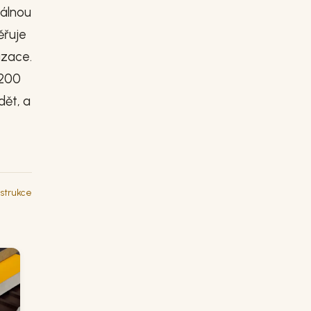
eálnou
ěřuje
izace.
P200
dět, a
strukce