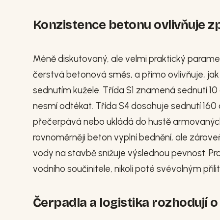
Konzistence betonu ovlivňuje z
Méně diskutovaný, ale velmi praktický paramet
čerstvá betonová směs, a přímo ovlivňuje, jak 
sednutím kužele. Třída S1 znamená sednutí 1
nesmí odtékat. Třída S4 dosahuje sednutí 160
přečerpává nebo ukládá do hustě armovaných k
rovnoměrněji beton vyplní bednění, ale zárov
vody na stavbě snižuje výslednou pevnost. Pr
vodního součinitele, nikoli poté svévolným při
Čerpadla a logistika rozhodují o