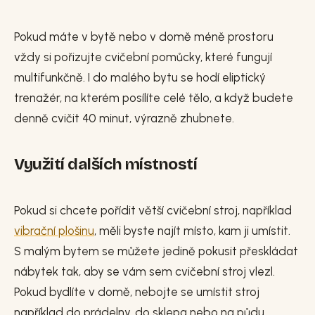
Pokud máte v bytě nebo v domě méně prostoru
vždy si pořizujte cvičební pomůcky, které fungují
multifunkčně. I do malého bytu se hodí eliptický
trenažér, na kterém posílíte celé tělo, a když budete
denně cvičit 40 minut, výrazně zhubnete.
Využití dalších místností
Pokud si chcete pořídit větší cvičební stroj, například
vibrační plošinu
, měli byste najít místo, kam ji umístit.
S malým bytem se můžete jedině pokusit přeskládat
nábytek tak, aby se vám sem cvičební stroj vlezl.
Pokud bydlíte v domě, nebojte se umístit stroj
například do prádelny, do sklepa nebo na půdu,