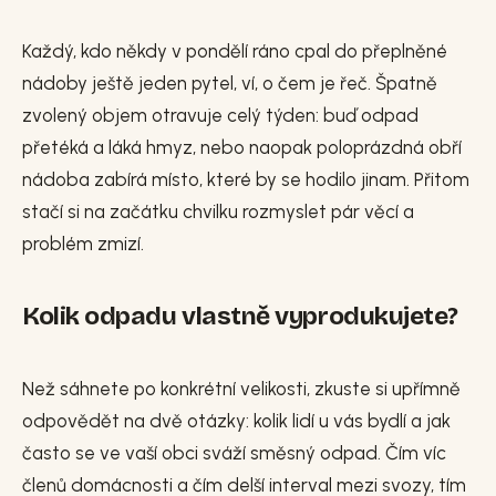
Každý, kdo někdy v pondělí ráno cpal do přeplněné
nádoby ještě jeden pytel, ví, o čem je řeč. Špatně
zvolený objem otravuje celý týden: buď odpad
přetéká a láká hmyz, nebo naopak poloprázdná obří
nádoba zabírá místo, které by se hodilo jinam. Přitom
stačí si na začátku chvilku rozmyslet pár věcí a
problém zmizí.
Kolik odpadu vlastně vyprodukujete?
Než sáhnete po konkrétní velikosti, zkuste si upřímně
odpovědět na dvě otázky: kolik lidí u vás bydlí a jak
často se ve vaší obci sváží směsný odpad. Čím víc
členů domácnosti a čím delší interval mezi svozy, tím