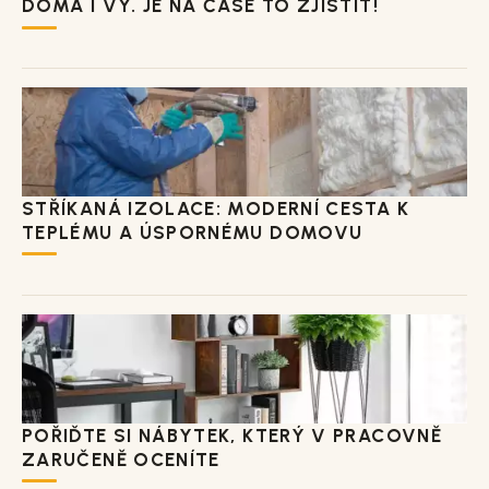
DOMA I VY. JE NA ČASE TO ZJISTIT!
STŘÍKANÁ IZOLACE: MODERNÍ CESTA K
TEPLÉMU A ÚSPORNÉMU DOMOVU
POŘIĎTE SI NÁBYTEK, KTERÝ V PRACOVNĚ
ZARUČENĚ OCENÍTE