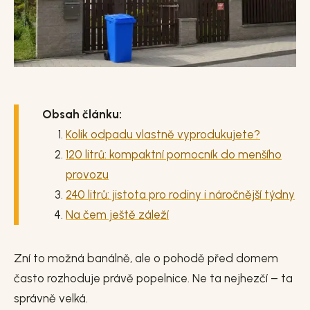
Obsah článku:
Kolik odpadu vlastně vyprodukujete?
120 litrů: kompaktní pomocník do menšího
provozu
240 litrů: jistota pro rodiny i náročnější týdny
Na čem ještě záleží
Zní to možná banálně, ale o pohodě před domem
často rozhoduje právě popelnice. Ne ta nejhezčí – ta
správně velká.