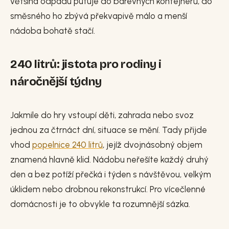
většina odpadu putuje do barevných kontejnerů, do
směsného ho zbývá překvapivě málo a menší
nádoba bohatě stačí.
240 litrů: jistota pro rodiny i
náročnější týdny
Jakmile do hry vstoupí děti, zahrada nebo svoz
jednou za čtrnáct dní, situace se mění. Tady přijde
vhod
popelnice 240 litrů
, jejíž dvojnásobný objem
znamená hlavně klid. Nádobu neřešíte každý druhý
den a bez potíží přečká i týden s návštěvou, velkým
úklidem nebo drobnou rekonstrukcí. Pro vícečlenné
domácnosti je to obvykle ta rozumnější sázka.