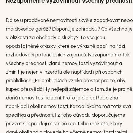
Nezapomeňte vyzdvihnout všechny přednosti
Dá se u prodávané nemovitosti skvěle zaparkovat nebo
má dokonce garáž? Disponuje zahradou? Co všechno je
v blízkosti za obchody a služby? To vše jsou
opodstatněné otázky, které se výrazně podílí na fázi
rozhodování potenciálních zájemců. Nezapomeňte tak
všechny přednosti dané nemovitosti vyzdvihnout a
zmínit je nejen v inzerátu ale například i při osobních
prohlídkách. „Při prohlídkách vzniká prostor pro to, aby
kupec přesvědčil ty nejlepší zájemce o tom, že je pro ně
daná nemovitost ideální. Proto je ale potřeba znát
například i okolí nemovitosti. Každá lokalita má totiž svá
specifika a přednosti. I z toho důvodu doporučujeme
přizvat si k prodeji místního realitního makléře, který
dané okolí zná a dovede ho včetně nemovitosti velmi