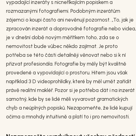
vypadající inzeráty s nicneříkajícím popiskem a
rozmazanými fotografiemi. Podobným inzerátům
zájemci o koupi často ani nevěnují pozornost. „To, jak je
zpracován inzerát a doprovodné fotografie nebo videa,
je v dnešní době novým měřítkem toho, zda se o
nemovitost bude vůbec někdo zajímat. Je proto
potřeba se této části detailněji věnovat nebo si k ní
přizvat profesionála. Fotografie by měly být kvalitně
provedené a vypovídající o prostoru. Hitem jsou však
například 3 D videoprohlídky, které by měl umět zařídit
právě realitní makléř. Pozor si je potřeba dát i na inzerát
samotný, kde by se lidé měli vyvarovat gramatických
chyb a neúplných popisků. Nezapomeňte, že lidé kupují
očima a mnohdy intuitivně a platí to i pro nemovitosti.