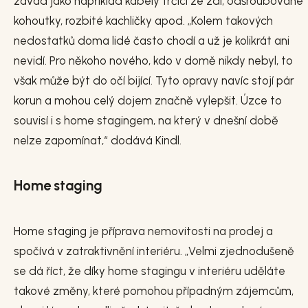
závad jako například kabely trčící ze zdi, odšroubované
kohoutky, rozbité kachličky apod. „Kolem takových
nedostatků doma lidé často chodí a už je kolikrát ani
nevidí. Pro někoho nového, kdo v domě nikdy nebyl, to
však může být do očí bijící. Tyto opravy navíc stojí pár
korun a mohou celý dojem značně vylepšit. Úzce to
souvisí i s home stagingem, na který v dnešní době
nelze zapomínat,“ dodává Kindl.
Home staging
Home staging je příprava nemovitosti na prodej a
spočívá v zatraktivnění interiéru. „Velmi zjednodušeně
se dá říct, že díky home stagingu v interiéru uděláte
takové změny, které pomohou případným zájemcům,