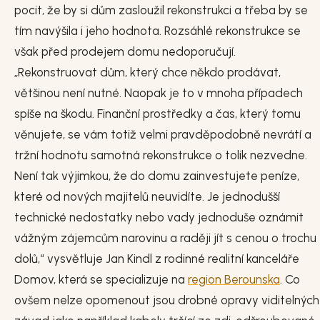
pocit, že by si dům zasloužil rekonstrukci a třeba by se
tím navýšila i jeho hodnota. Rozsáhlé rekonstrukce se
však před prodejem domu nedoporučují.
„Rekonstruovat dům, který chce někdo prodávat,
většinou není nutné. Naopak je to v mnoha případech
spíše na škodu. Finanční prostředky a čas, který tomu
věnujete, se vám totiž velmi pravděpodobně nevrátí a
tržní hodnotu samotná rekonstrukce o tolik nezvedne.
Není tak výjimkou, že do domu zainvestujete peníze,
které od nových majitelů neuvidíte. Je jednodušší
technické nedostatky nebo vady jednoduše oznámit
vážným zájemcům narovinu a raději jít s cenou o trochu
dolů,“ vysvětluje Jan Kindl z rodinné realitní kanceláře
Domov, která se specializuje na
region Berounska
. Co
ovšem nelze opomenout jsou drobné opravy viditelných