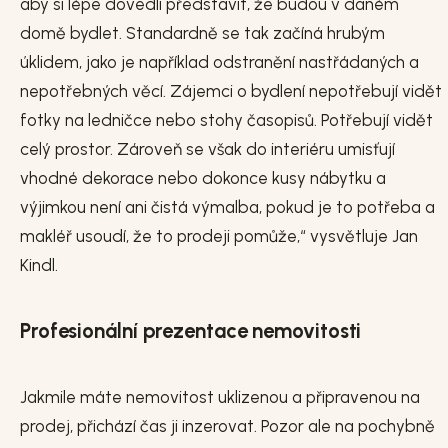
aby si lépe dovedli představit, že budou v daném
domě bydlet. Standardně se tak začíná hrubým
úklidem, jako je například odstranění nastřádaných a
nepotřebných věcí. Zájemci o bydlení nepotřebují vidět
fotky na ledničce nebo stohy časopisů. Potřebují vidět
celý prostor. Zároveň se však do interiéru umisťují
vhodné dekorace nebo dokonce kusy nábytku a
výjimkou není ani čistá výmalba, pokud je to potřeba a
makléř usoudí, že to prodeji pomůže,“ vysvětluje Jan
Kindl.
Profesionální prezentace nemovitosti
Jakmile máte nemovitost uklizenou a připravenou na
prodej, přichází čas ji inzerovat. Pozor ale na pochybně