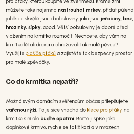
pro ptáky, kterou koupíte ve zverimexu. Kromě zrní
můžete také najemno
nastrouhat mrkev
, přidat půlená
jablka a skvělé jsou i bobuloviny, jako jsou
jeřabiny, bez,
hrozinky, šípky
, apod. Větší bobuloviny je dobré před
vložením na krmítko rozmočit. Nechcete, aby vám na
krmítko létali dravci a ohrožovali tak malé pěvce?
Využijte
plašiče ptáků
a zajistěte tak bezpečný prostor
pro malé zpěváčky.
Co do krmítka nepatří?
Možná svým domácím svěřencům občas přilepšujete
vařenou rýží
. Ta je sice vhodná do
klece pro ptáky
, na
krmítko s ní ale
buďte opatrní
. Berte ji spíše jako
doplňkové krmivo, rychle se totiž kazí a v mrazech