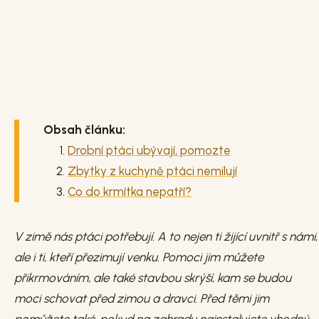
Obsah článku:
Drobní ptáci ubývají, pomozte
Zbytky z kuchyně ptáci nemilují
Co do krmítka nepatří?
V zimě nás ptáci potřebují. A to nejen ti žijící uvnitř s námi,
ale i ti, kteří přezimují venku. Pomoci jim můžete
přikrmováním, ale také stavbou skrýší, kam se budou
moci schovat před zimou a dravci. Před těmi jim