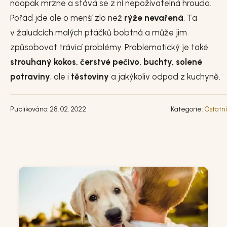
naopak mrzne a stává se z ní nepoživatelná hrouda.
Pořád jde ale o menší zlo než
rýže nevařená
. Ta
v žaludcích malých ptáčků bobtná a může jim
způsobovat trávicí problémy. Problematický je také
strouhaný kokos, čerstvé pečivo, buchty, solené
potraviny
, ale i
těstoviny
a jakýkoliv odpad z kuchyně.
Publikováno: 28. 02. 2022
Kategorie:
Ostatní