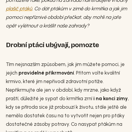
pomůžete také, pokud na zahradu nainstalujete vhodný
plašič ptáků
. Co dát ptákům v zimě do krmítka a jak jim
pomoci nepříznivé období přečkat, aby mohli na jaře
opět vylétnout a krášlit naše zahrady?
Drobní ptáci ubývají, pomozte
Tím nejsnazším způsobem, jak jim můžete pomoci, je
jejich
pravidelné přikrmování
. Přitom volte kvalitní
krmivo, které jim nepřivodí zdravotní potíže.
Nepřikrmujte ale jen v období, kdy mrzne, jako když
praští, důležité je sypat do krmítka zrní
i na konci zimy
,
kdy se příroda sice již probouzí k životu, stále ještě ale
neměla dostatek času na to vytvořit nejen pro ptáky
dostatečné zásoby potravy. Co nasypat ptákům na