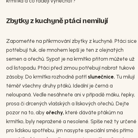
krmítka a co raději vynechat?
Zbytky z kuchyně ptáci nemilují
Zapomeňte na přikrmování zbytky z kuchyně. Ptáci sice
potřebují tuk, ale mnohem lepší je ten z olejnatých
semen a ořechů. Sypat je na krmítko přitom můžete už
od listopadu. Ptáci před zimou potřebují nabrat tukové
zásoby. Do krmítka rozhodně patří
slunečnice.
Tu milují
téměř všechny druhy ptáků. Ideální je černá a
neloupaná. Vedle nesáhnete ani v případě máku, řepky,
prosa či drcených vlašských a lískových ořechů. Dejte
pozor na to, aby
ořechy,
které dáváte ptákům na
krmítko, byly nepražené a nesolené. Spíše než ty určené
pro lidskou spotřebu, jim nasypte speciální směs přímo