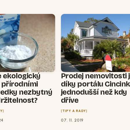
e ekologický
Prodej nemovitosti 
s přírodními
díky portálu Cincink
ředky nezbytný
jednodušší než kdy
ržitelnost?
dříve
DY
TIPY A RADY
24
07. 11. 2019