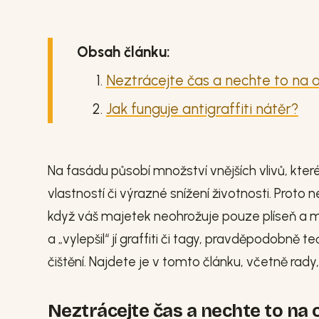
Obsah článku:
Neztrácejte čas a nechte to na 
Jak funguje antigraffiti nátěr?
Na fasádu působí množství vnějších vlivů, kte
vlastností či výrazné snížení životnosti. Proto
když váš majetek neohrožuje pouze plíseň a má 
a „vylepšil“ jí graffiti či tagy, pravděpodobn
čištění. Najdete je v tomto článku, včetně rady, 
Neztrácejte čas a nechte to na