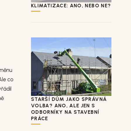
KLIMATIZACE: ANO, NEBO NE?
 změnu
Ale co
řádil
ně
STARŠÍ DŮM JAKO SPRÁVNÁ
VOLBA? ANO, ALE JEN S
ODBORNÍKY NA STAVEBNÍ
PRÁCE