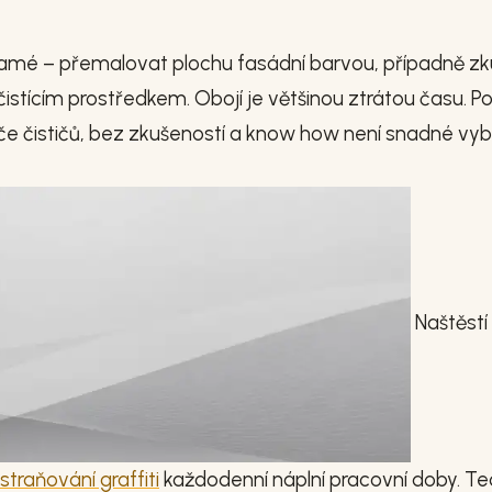
mé – přemalovat plochu fasádní barvou, případně zk
stícím prostředkem. Obojí je většinou ztrátou času. P
ýče čističů, bez zkušeností a know how není snadné vyb
Naštěstí
straňování graffiti
každodenní náplní pracovní doby. Te