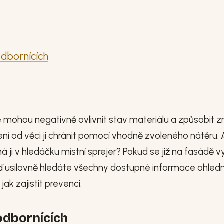
odbornících
ré mohou negativně ovlivnit stav materiálu a způsobit
 není od věci ji chránit pomocí vhodně zvoleného nátěru. 
ji v hledáčku místní sprejer? Pokud se již na fasádě vy
ě teď usilovně hledáte všechny dostupné informace ohled
jak zajistit prevenci.
 odbornících