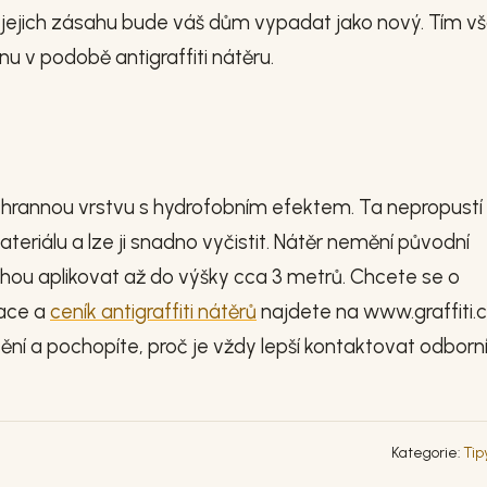
o jejich zásahu bude váš dům vypadat jako nový. Tím v
u v podobě antigraffiti nátěru.
hrannou vrstvu s hydrofobním efektem. Ta nepropustí
ateriálu a lze ji snadno vyčistit. Nátěr nemění původní
mohou aplikovat až do výšky cca 3 metrů. Chcete se o
mace a
ceník antigraffiti nátěrů
najdete na www.graffiti.c
tění a pochopíte, proč je vždy lepší kontaktovat odborn
Kategorie:
Tip