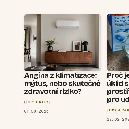
Angína z klimatizace:
Proč j
mýtus, nebo skutečné
úklid 
zdravotní riziko?
prost
pro ud
TIPY A RADY
TIPY A RA
01. 08. 2026
22. 02. 20