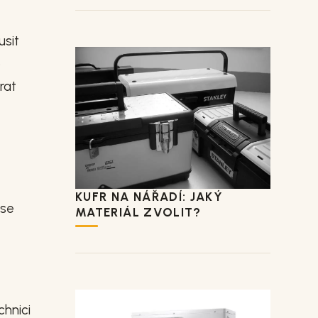
usit
o
rat
KUFR NA NÁŘADÍ: JAKÝ
 se
MATERIÁL ZVOLIT?
chnici