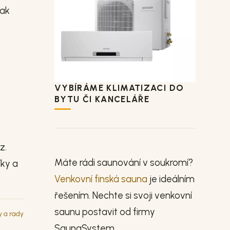
šak
VYBÍRÁME KLIMATIZACI DO
BYTU ČI KANCELÁŘE
z.
Máte rádi saunování v soukromí?
íky a
Venkovní finská sauna
je ideálním
řešením. Nechte si svoji venkovní
saunu postavit od firmy
y a rady
SaunaSystem.