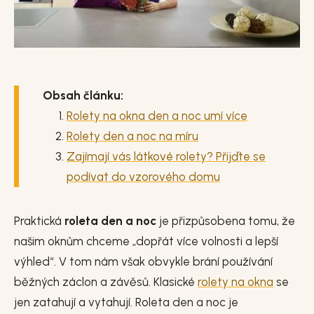
Obsah článku:
Rolety na okna den a noc umí více
Rolety den a noc na míru
Zajímají vás látkové rolety? Přijďte se
podívat do vzorového domu
Praktická
roleta den a noc
je přizpůsobena tomu, že
našim oknům chceme „dopřát více volnosti a lepší
výhled“. V tom nám však obvykle brání používání
běžných záclon a závěsů. Klasické
rolety na okna
se
jen zatahují a vytahují. Roleta den a noc je