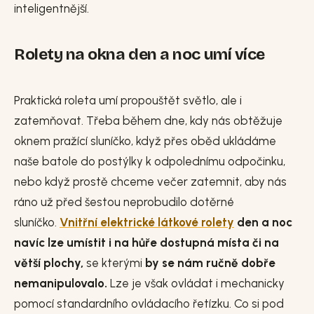
inteligentnější.
Rolety na okna den a noc umí více
Praktická roleta umí propouštět světlo, ale i
zatemňovat. Třeba během dne, kdy nás obtěžuje
oknem pražící sluníčko, když přes oběd ukládáme
naše batole do postýlky k odpolednímu odpočinku,
nebo když prostě chceme večer zatemnit, aby nás
ráno už před šestou neprobudilo dotěrné
sluníčko.
Vnitřní elektrické látkové rolety
den a noc
navíc lze umístit i na hůře dostupná místa či na
větší plochy,
se kterými
by se nám ručně dobře
nemanipulovalo.
Lze je však ovládat i mechanicky
pomocí standardního ovládacího řetízku. Co si pod