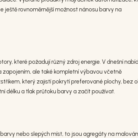
uje ještě rovnoměrnější možnost nánosu barvy na
ry, které požadují různý zdroj energie. V dnešní nabí
 zapojením, ale také kompletní výbavou včetně
střikem, který zajistí pokrytí preferované plochy, bez 
tní délku a tlak průtoku barvy a začít používat.
 barvy nebo slepých míst, to jsou agregáty na malován