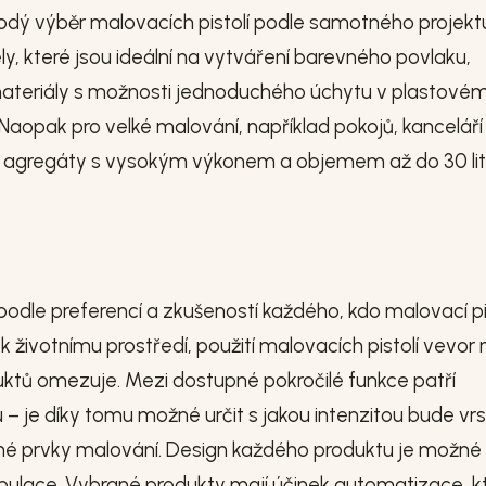
odý výběr malovacích pistolí podle samotného projekt
ly, které jsou ideální na vytváření barevného povlaku,
é materiály s možnosti jednoduchého úchytu v plastové
Naopak pro velké malování, například pokojů, kancelář
í agregáty s vysokým výkonem a objemem až do 30 lit
odle preferencí a zkušeností každého, kdo malovací pi
k životnímu prostředí, použití malovacích pistolí vevor 
uktů omezuje. Mezi dostupné pokročilé funkce patří
– je díky tomu možné určit s jakou intenzitou bude vr
né prvky malování. Design každého produktu je možné
ipulace. Vybrané produkty mají účinek automatizace, k