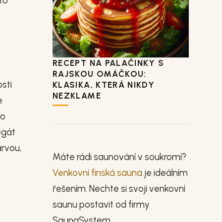
to
RECEPT NA PALAČINKY S
RAJSKOU OMÁČKOU:
sti
KLASIKA, KTERÁ NIKDY
NEZKLAME
e
ho
egát
arvou,
Máte rádi saunování v soukromí?
Venkovní finská sauna
je ideálním
řešením. Nechte si svoji venkovní
saunu postavit od firmy
SaunaSystem.