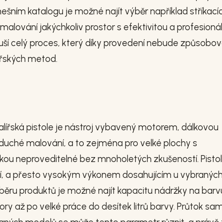
šním katalogu je možné najít výběr například stříkací
 malování jakýchkoliv prostor s efektivitou a profesioná
ší celý proces, který díky provedení nebude způsobov
lířských metod.
lířská pistole je nástroj vybavený motorem, dálkovou
duché malování, a to zejména pro velké plochy s
ou neproveditelné bez mnoholetých zkušeností. Pisto
tí, a přesto vysokým výkonem dosahujícím u vybranýc
ýběru produktů je možné najít kapacitu nádržky na barv
ory až po velké práce do desítek litrů barvy. Průtok s