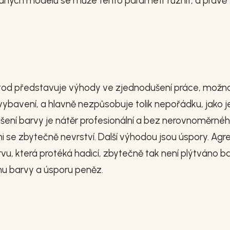
braných modelů se může tento parametr různit, a právě 
metod představuje výhody ve zjednodušení práce, možno
ybavení, a hlavně nezpůsobuje tolik nepořádku, jako j
šení barvy je nátěr profesionální a bez nerovnoměrné
 se zbytečně nevrství. Další výhodou jsou úspory. Agr
vu, která protéká hadicí, zbytečně tak není plýtváno b
u barvy a úsporu peněz.