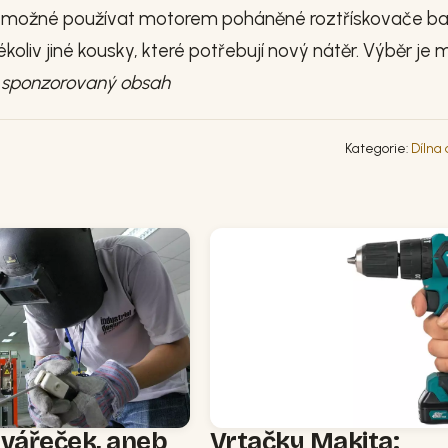
. Je možné používat motorem poháněné roztřískovače b
kékoliv jiné kousky, které potřebují nový nátěr. Výběr je
.
sponzorovaný obsah
Kategorie:
Dílna
svářeček, aneb
Vrtačky Makita: