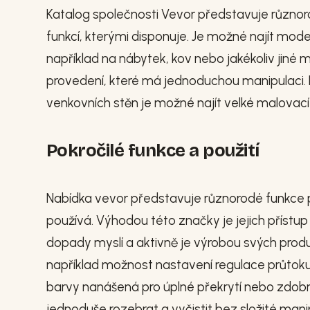
Katalog společnosti Vevor představuje různor
funkcí, kterými disponuje. Je možné najít mode
například na nábytek, kov nebo jakékoliv jin
provedení, které má jednoduchou manipulaci. 
venkovních stěn je možné najít velké malovac
Pokročilé funkce a použití
Nabídka vevor představuje různorodé funkce p
používá. Výhodou této značky je jejich přístup 
dopady myslí a aktivně je výrobou svých prod
například možnost nastavení regulace průtoku 
barvy nanášená pro úplné překrytí nebo zdob
jednoduše rozebrat a vyčistit bez složité man