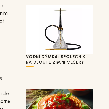
ch
lním
at
VODNÍ DÝMKA: SPOLEČNÍK
NA DLOUHÉ ZIMNÍ VEČERY
le
h
u dle
amotné