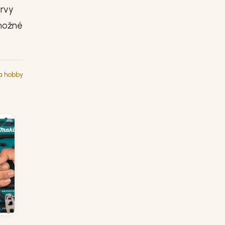
arvy
 možné
 a hobby