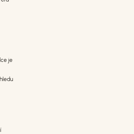
dce je
ohledu
í