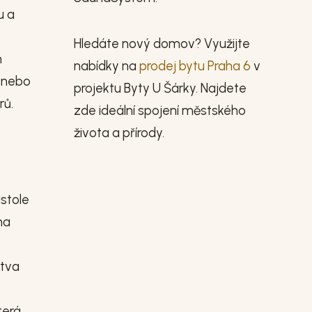
u a
Hledáte nový domov? Využijte
m
nabídky na
prodej bytu Praha 6
v
í nebo
projektu Byty U Šárky. Najdete
rů.
zde ideální spojení městského
života a přírody.
stole
na
stva
terá