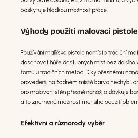
barvy poté dosahuje 2,2 litrů na minutu, u vy
poskytuje hladkou možnost práce.
Výhody použití malovací pistole
Používání malířské pistole namísto tradiční 
dosahovat hůře dostupných míst bez dalšího v
tomu u tradičních metod. Díky přesnému naná
provedení, na žádném místě barva nechybí, ani
pro malování stěn přesně nanáší a dávkuje bar
a to znamená možnost menšího použití objem
Efektivní a různorodý výběr