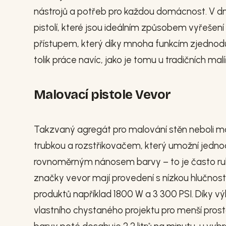
nástrojů a potřeb pro každou domácnost. V dne
pistolí, které jsou ideálním způsobem vyřešení
přístupem, který díky mnoha funkcím zjednodu
tolik práce navíc, jako je tomu u tradičních ma
Malovací pistole Vevor
Takzvaný agregát pro malování stěn neboli ma
trubkou a rozstřikovačem, který umožní jedno
rovnoměrným nánosem barvy – to je často ruk
značky vevor mají provedení s nízkou hlučnos
produktů například 1800 W a 3 300 PSI. Díky v
vlastního chystaného projektu pro menší prost