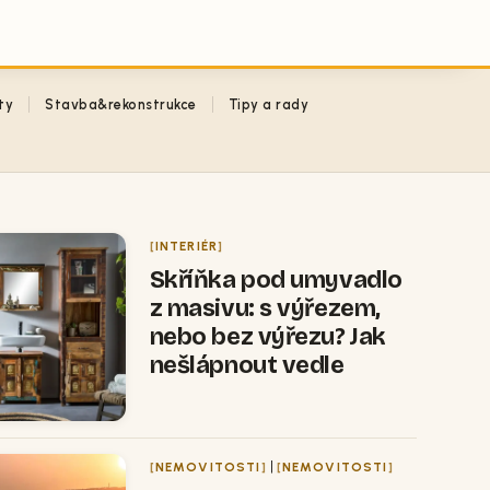
ty
Stavba&rekonstrukce
Tipy a rady
INTERIÉR
Skříňka pod umyvadlo
z masivu: s výřezem,
nebo bez výřezu? Jak
nešlápnout vedle
|
NEMOVITOSTI
NEMOVITOSTI