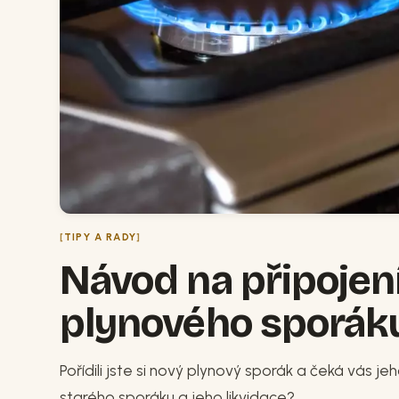
TIPY A RADY
Návod na připojení
plynového sporák
Pořídili jste si nový plynový sporák a čeká vás je
starého sporáku a jeho likvidace?...