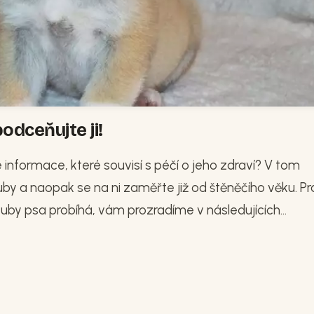
odceňujte ji!
té informace, které souvisí s péčí o jeho zdraví? V tom
y a naopak se na ni zaměřte již od štěněčího věku. Pr
zuby psa probíhá, vám prozradíme v následujících...