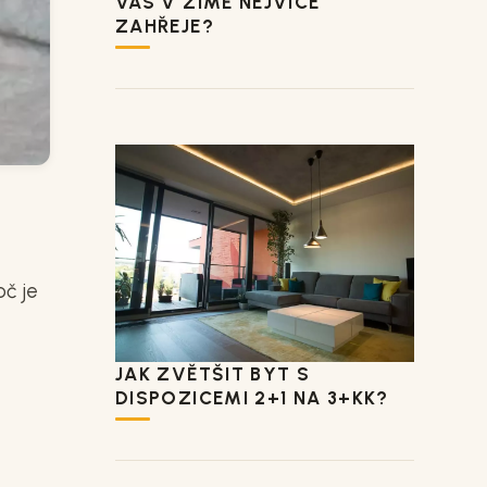
VÁS V ZIMĚ NEJVÍCE
ZAHŘEJE?
oč je
JAK ZVĚTŠIT BYT S
DISPOZICEMI 2+1 NA 3+KK?