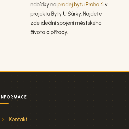
nabídky na
prodej bytu Praha 6
v
projektu Byty U Šárky. Najdete
zde ideální spojení městského
života a přírody.
INFORMACE
Kontakt