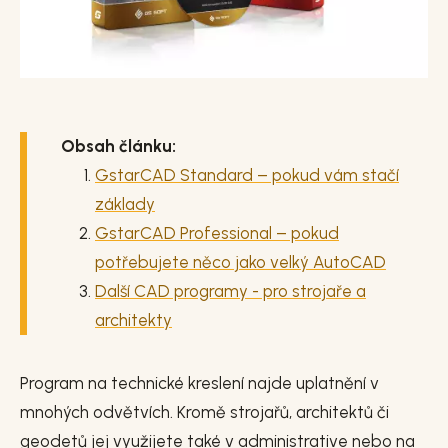
Obsah článku:
GstarCAD Standard – pokud vám stačí
základy
GstarCAD Professional – pokud
potřebujete něco jako velký AutoCAD
Další CAD programy - pro strojaře a
architekty
Program na technické kreslení najde uplatnění v
mnohých odvětvích. Kromě strojařů, architektů či
geodetů jej využijete také v administrative nebo na