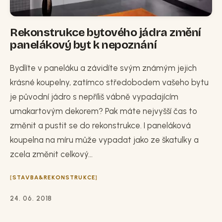
Rekonstrukce bytového jádra změní
panelákový byt k nepoznání
Bydlíte v paneláku a závidíte svým známým jejich
krásné koupelny, zatímco středobodem vašeho bytu
je původní jádro s nepříliš vábně vypadajícím
umakartovým dekorem? Pak máte nejvyšší čas to
změnit a pustit se do rekonstrukce. I paneláková
koupelna na míru může vypadat jako ze škatulky a
zcela změnit celkový...
STAVBA&REKONSTRUKCE
24. 06. 2018