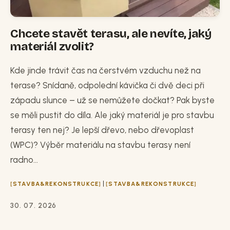
Chcete stavět terasu, ale nevíte, jaký
materiál zvolit?
Kde jinde trávit čas na čerstvém vzduchu než na
terase? Snídaně, odpolední kávička či dvě deci při
západu slunce – už se nemůžete dočkat? Pak byste
se měli pustit do díla. Ale jaký materiál je pro stavbu
terasy ten nej? Je lepší dřevo, nebo dřevoplast
(WPC)? Výběr materiálu na stavbu terasy není
radno...
|
STAVBA&REKONSTRUKCE
STAVBA&REKONSTRUKCE
30. 07. 2026