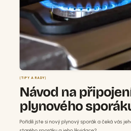
TIPY A RADY
Návod na připojení
plynového sporák
Pořídili jste si nový plynový sporák a čeká vás je
starého sporáku a jeho likvidace?...