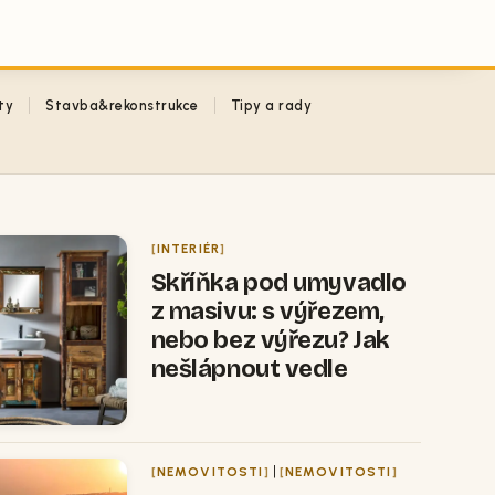
ty
Stavba&rekonstrukce
Tipy a rady
INTERIÉR
Skříňka pod umyvadlo
z masivu: s výřezem,
nebo bez výřezu? Jak
nešlápnout vedle
|
NEMOVITOSTI
NEMOVITOSTI