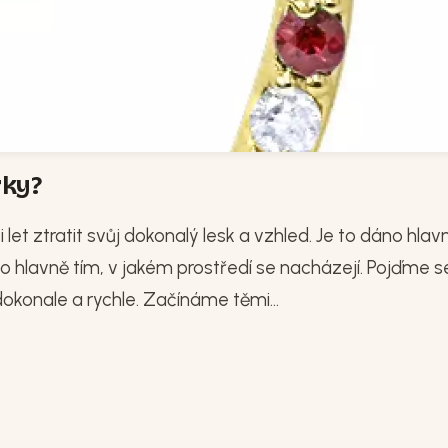
rky?
 let ztratit svůj dokonalý lesk a vzhled. Je to dáno hlav
áno hlavně tím, v jakém prostředí se nacházejí. Pojďme s
 dokonale a rychle. Začínáme těmi...