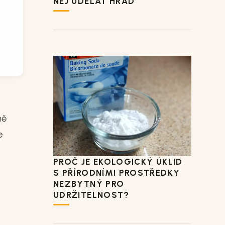
NĚJ UDĚLAT HRAD
ně
e
PROČ JE EKOLOGICKÝ ÚKLID
S PŘÍRODNÍMI PROSTŘEDKY
NEZBYTNÝ PRO
UDRŽITELNOST?