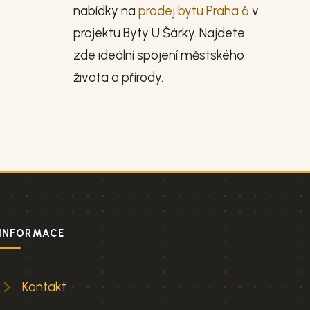
nabídky na
prodej bytu Praha 6
v
projektu Byty U Šárky. Najdete
zde ideální spojení městského
života a přírody.
INFORMACE
Kontakt